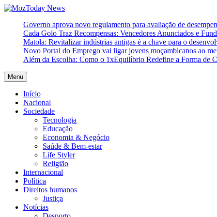
Skip
to
MozToday News
Onde a gente lê.
Governo aprova novo regulamento para avaliação de desempe
content
Cada Golo Traz Recompensas: Vencedores Anunciados e Fundo
Matola: Revitalizar indústrias antigas é a chave para o desenvo
Novo Portal do Emprego vai ligar jovens moçambicanos ao mer
Além da Escolha: Como o 1xEquilíbrio Redefine a Forma de 
Menu
Início
Nacional
Sociedade
Tecnologia
Educação
Economia & Negócio
Saúde & Bem-estar
Life Styler
Religião
Internacional
Política
Direitos humanos
Justiça
Notícias
Desporto