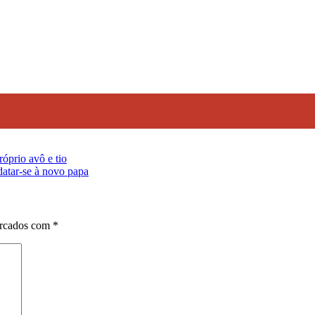
óprio avô e tio
datar-se à novo papa
arcados com
*