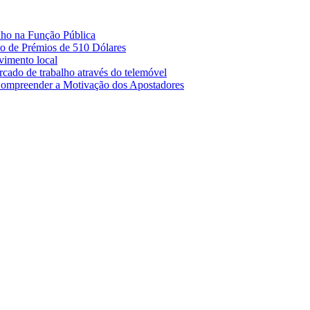
nho na Função Pública
 de Prémios de 510 Dólares
lvimento local
cado de trabalho através do telemóvel
Compreender a Motivação dos Apostadores