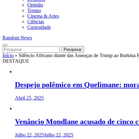
Opinião
Tempo
Cinema & Artes
Ciências
Curiosidade
Random News
Pesquisar
por:
Início
»
Silêncio Africano diante das Ameaças de Trump ao Burkina 
DESTAQUE
Despejo polêmico em Quelimane: morad
Abril 25, 2025
Venâncio Mondlane acusado de cinco 
Julho 22, 2025
Julho 22, 2025