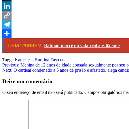
X
LinkedIn
Copy
Link
Telegram
Share
LEIA TAMBÉM
Batman morre na vida real aos 65 anos
Tagged:
ameaças
Burkina Faso
eua
Navegação
Previous:
Menina de 12 anos de idade abusada sexualmente por seu pr
Next:
O cardeal condenado a 5 anos de prisão e afastado, alega candi
de
artigos
Deixe um comentário
O seu endereço de email não será publicado.
Campos obrigatórios m