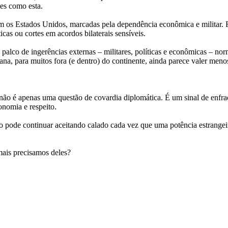
ses como esta.
 os Estados Unidos, marcadas pela dependência econômica e militar. 
cas ou cortes em acordos bilaterais sensíveis.
 palco de ingerências externas – militares, políticas e econômicas – n
cana, para muitos fora (e dentro) do continente, ainda parece valer men
não é apenas uma questão de covardia diplomática. É um sinal de enfra
onomia e respeito.
não pode continuar aceitando calado cada vez que uma potência estrange
mais precisamos deles?