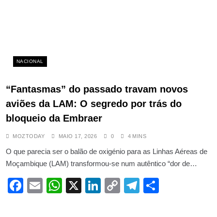
NACIONAL
“Fantasmas” do passado travam novos
aviões da LAM: O segredo por trás do
bloqueio da Embraer
MOZTODAY
MAIO 17, 2026
0
4 MINS
O que parecia ser o balão de oxigénio para as Linhas Aéreas de
Moçambique (LAM) transformou-se num autêntico “dor de…
Facebook
Email
WhatsApp
X
LinkedIn
Copy
Telegram
Share
Link