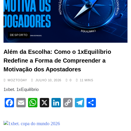
DESPORTO
Além da Escolha: Como o 1xEquilíbrio
Redefine a Forma de Compreender a
Motivação dos Apostadores
MOZTODAY
JULHO 10, 2026
0
11 MINS
1xbet. 1xEquilíbrio
Facebook
Email
WhatsApp
X
LinkedIn
Copy
Telegram
Share
Link