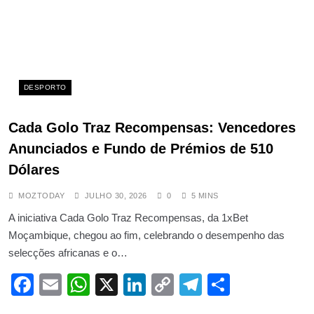
DESPORTO
Cada Golo Traz Recompensas: Vencedores
Anunciados e Fundo de Prémios de 510
Dólares
MOZTODAY
JULHO 30, 2026
0
5 MINS
A iniciativa Cada Golo Traz Recompensas, da 1xBet
Moçambique, chegou ao fim, celebrando o desempenho das
selecções africanas e o…
Facebook
Email
WhatsApp
X
LinkedIn
Copy
Telegram
Share
Link