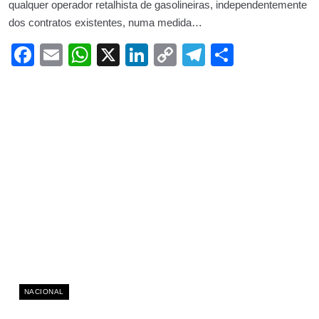
qualquer operador retalhista de gasolineiras, independentemente
dos contratos existentes, numa medida…
Facebook
Email
WhatsApp
X
LinkedIn
Copy
Telegram
Share
Link
NACIONAL