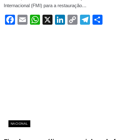
Internacional (FMI) para a restauração…
Facebook
Email
WhatsApp
X
LinkedIn
Copy
Telegram
Share
Link
NACIONAL