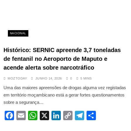
NACIONAL
Histórico: SERNIC apreende 3,7 toneladas
de fentanil no Aeroporto de Maputo e
acende alerta sobre narcotráfico
MOZTODAY
JUNHO 14, 2026
0
5 MINS
Uma das maiores apreensões de drogas alguma vez registadas
em território moçambicano está a gerar fortes questionamentos
sobre a segurança…
Facebook
Email
WhatsApp
X
LinkedIn
Copy
Telegram
Share
Link