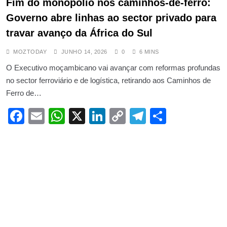
Fim do monopólio nos caminhos-de-ferro:
Governo abre linhas ao sector privado para
travar avanço da África do Sul
MOZTODAY
JUNHO 14, 2026
0
6 MINS
O Executivo moçambicano vai avançar com reformas profundas
no sector ferroviário e de logística, retirando aos Caminhos de
Ferro de…
Facebook
Email
WhatsApp
X
LinkedIn
Copy
Telegram
Share
Link