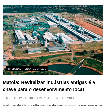
NACIONAL
UNCATEGORIZED
Matola: Revitalizar indústrias antigas é a
chave para o desenvolvimento local
MOZTODAY
JULHO 13, 2026
0
5 MINS
A cidade da Matola não precisa de procurar novos terrenos para