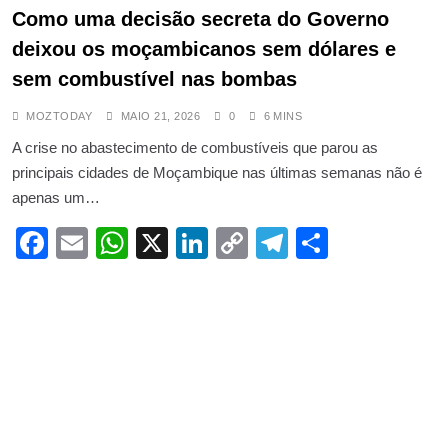
Como uma decisão secreta do Governo
deixou os moçambicanos sem dólares e
sem combustível nas bombas
MOZTODAY
MAIO 21, 2026
0
6 MINS
A crise no abastecimento de combustíveis que parou as
principais cidades de Moçambique nas últimas semanas não é
apenas um…
Facebook
Email
WhatsApp
X
LinkedIn
Copy
Telegram
Share
Link