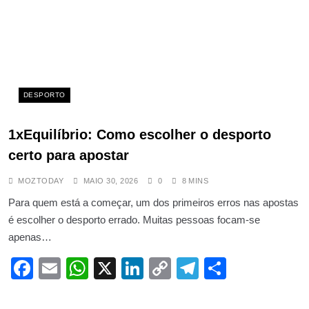
DESPORTO
1xEquilíbrio: Como escolher o desporto
certo para apostar
MOZTODAY
MAIO 30, 2026
0
8 MINS
Para quem está a começar, um dos primeiros erros nas apostas
é escolher o desporto errado. Muitas pessoas focam-se
apenas…
Facebook
Email
WhatsApp
X
LinkedIn
Copy
Telegram
Share
Link