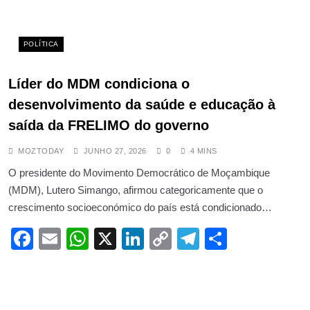
POLÍTICA
Líder do MDM condiciona o
desenvolvimento da saúde e educação à
saída da FRELIMO do governo
MOZTODAY
JUNHO 27, 2026
0
4 MINS
O presidente do Movimento Democrático de Moçambique
(MDM), Lutero Simango, afirmou categoricamente que o
crescimento socioeconómico do país está condicionado…
Facebook
Email
WhatsApp
X
LinkedIn
Copy
Telegram
Share
Link