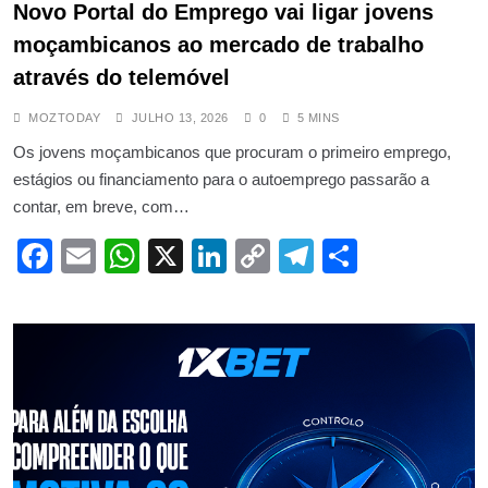
Novo Portal do Emprego vai ligar jovens
moçambicanos ao mercado de trabalho
através do telemóvel
MOZTODAY
JULHO 13, 2026
0
5 MINS
Os jovens moçambicanos que procuram o primeiro emprego,
estágios ou financiamento para o autoemprego passarão a
contar, em breve, com…
Facebook
Email
WhatsApp
X
LinkedIn
Copy
Telegram
Share
Link