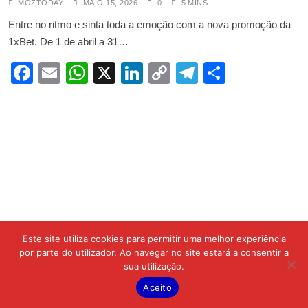
MOZTODAY
MAIO 15, 2026
0
5 MINS
Entre no ritmo e sinta toda a emoção com a nova promoção da
1xBet. De 1 de abril a 31…
Facebook
Email
WhatsApp
X
LinkedIn
Copy
Telegram
Share
Link
Este site utiliza cookies para permitir uma melhor experiência
por parte do utilizador. Ao navegar no site estará a consentir a
sua utilização.
Aceito
DESPORTO