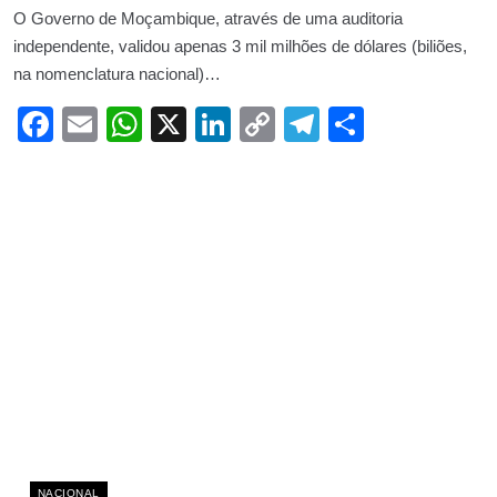
O Governo de Moçambique, através de uma auditoria
independente, validou apenas 3 mil milhões de dólares (biliões,
na nomenclatura nacional)…
Facebook
Email
WhatsApp
X
LinkedIn
Copy
Telegram
Share
Link
NACIONAL