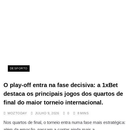
DESPORTO
O play-off entra na fase decisiva: a 1xBet
destaca os principais jogos dos quartos de
final do maior torneio internacional.
MOZTODAY
JULHO 9, 2026
0
8 MINS
Nos quartos de final, o torneio entra numa fase mais estratégica:
além da emoção, passam a contar ainda mais a…