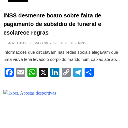
INSS desmente boato sobre falta de
pagamento de subsídio de funeral e
esclarece regras
MOZTODAY
MAIO 30, 2026
0
6 MINS
Informações que circulavam nas redes sociais alegavam que
uma viúva teria levado o corpo do marido num caixão até ao…
Facebook
Email
WhatsApp
X
LinkedIn
Copy
Telegram
Share
Link