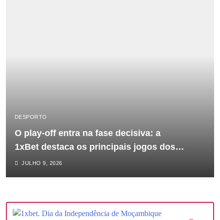
DESPORTO
O play-off entra na fase decisiva: a
1xBet destaca os principais jogos dos
quartos de final do maior torneio
JULHO 9, 2026
internacional.