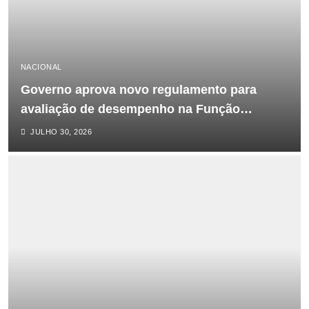
Vitória Significativa no Teatro de
Operações
JUNHO 9, 2025
NACIONAL
Helicóptero e caça da Marinha dos
Governo aprova novo regulamento para
EUA caem separadamente no Mar
avaliação de desempenho na Função
da China Meridional
Pública
JULHO 30, 2026
OUTUBRO 27, 2025
A jornada dos espermatozoides
até a fecundação – uma corrida
pela vida
MAIO 9, 2025
O que Chapo ganharia com
instabilidade e provável
ingovernabilidade em
Moçambique?