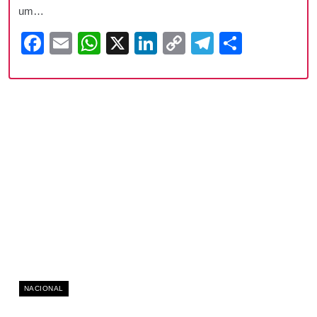
um…
Facebook
Email
WhatsApp
X
LinkedIn
Copy
Telegram
Share
Link
NACIONAL