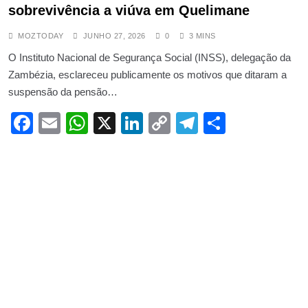
sobrevivência a viúva em Quelimane
MOZTODAY
JUNHO 27, 2026
0
3 MINS
O Instituto Nacional de Segurança Social (INSS), delegação da
Zambézia, esclareceu publicamente os motivos que ditaram a
suspensão da pensão…
Facebook
Email
WhatsApp
X
LinkedIn
Copy
Telegram
Share
Link