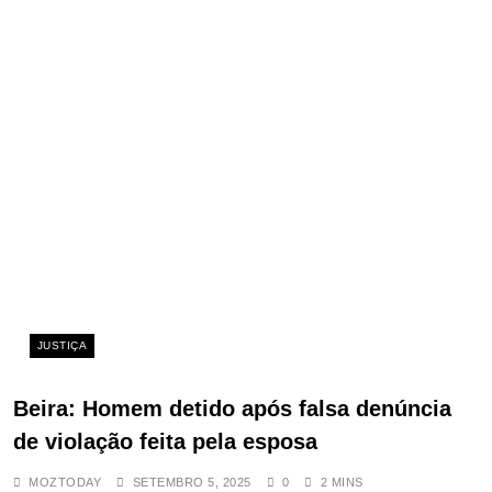
Link
com as divisas clandestinas
SETEMBRO 10, 2025
Tribunal de Inhambane chamado a
decidir sobre demissão de
professores em Vilankulo
AGOSTO 26, 2025
Polícia Municipal da Manhiça é
usada para proteger bens do
presidente do Conselho, denuncia
MDM
MAIO 29, 2025
JUSTIÇA
Detidos dois cidadãos Congoleses
com passaportes falsos no
Beira: Homem detido após falsa denúncia
Aeroporto Internacional de
de violação feita pela esposa
Mavalane
MOZTODAY
SETEMBRO 5, 2025
0
2 MINS
ABRIL 24, 2025