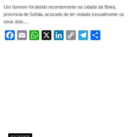
Deputado senegalês apoia o
Um homem foi detido recentemente na cidade da Beira,
província de Sofala, acusado de ter violado sexualmente os
presidente Ibrahim Traoré na sua
seus dois…
luta anticolonial
Facebook
Email
WhatsApp
X
LinkedIn
Copy
Telegram
Share
MAIO 14, 2025
Link
SOCIEDADE