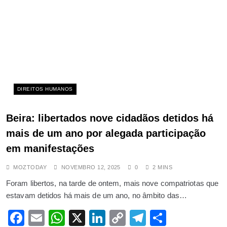
SETEMBRO 29, 2025
UE afasta apoio de armamento letal
a Moçambique no combate ao
terrorismo em Cabo Delgado
SETEMBRO 21, 2025
Autocarro incendeia-se em
Manica em circunstâncias
DIREITOS HUMANOS
estranhas
OUTUBRO 7, 2025
Beira: libertados nove cidadãos detidos há
Passam 5 anos deade que dois
mais de um ano por alegada participação
agentes da guarda-fronteira foram
em manifestações
mortos em tiroteio com militares
MOZTODAY
NOVEMBRO 12, 2025
0
2 MINS
sul-afrianos e famílias clamam por
Foram libertos, na tarde de ontem, mais nove compatriotas que
justiça
estavam detidos há mais de um ano, no âmbito das…
JULHO 15, 2025
ÚLTIMA HORA: Rede do câmbio
Facebook
Email
WhatsApp
X
LinkedIn
Copy
Telegram
Share
informal desvendada quem lucra