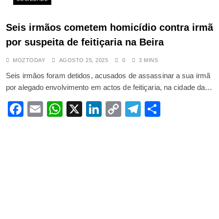
Seis irmãos cometem homicídio contra irmã
por suspeita de feitiçaria na Beira
MOZTODAY
AGOSTO 25, 2025
0
3 MINS
Seis irmãos foram detidos, acusados de assassinar a sua irmã
por alegado envolvimento em actos de feitiçaria, na cidade da…
Facebook
Email
WhatsApp
X
LinkedIn
Copy
Telegram
Share
Link