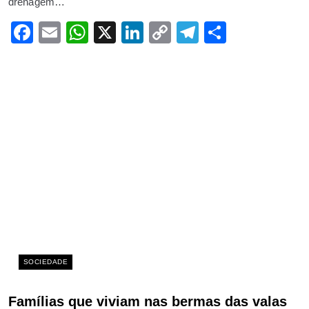
drenagem…
Facebook
Email
WhatsApp
X
LinkedIn
Copy
Telegram
Share
Link
SOCIEDADE
Famílias que viviam nas bermas das valas