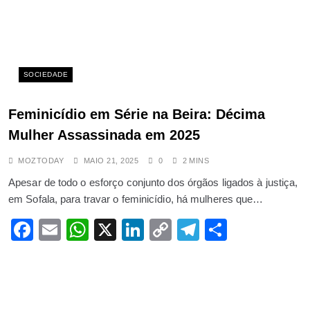
SOCIEDADE
Feminicídio em Série na Beira: Décima
Mulher Assassinada em 2025
MOZTODAY
MAIO 21, 2025
0
2 MINS
Apesar de todo o esforço conjunto dos órgãos ligados à justiça,
em Sofala, para travar o feminicídio, há mulheres que…
Facebook
Email
WhatsApp
X
LinkedIn
Copy
Telegram
Share
Link