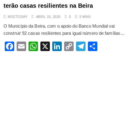
terão casas resilientes na Beira
MOZTODAY
ABRIL 15, 2025
0
3 MINS
O Município da Beira, com o apoio do Banco Mundial vai
construir 92 casas resilientes para igual número de famílias…
Facebook
Email
WhatsApp
X
LinkedIn
Copy
Telegram
Share
Link