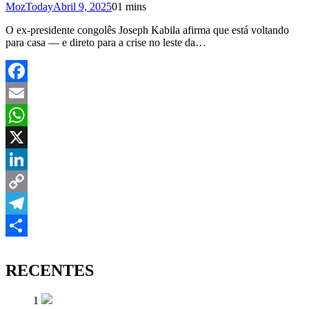
MozToday
Abril 9, 2025
0
1 mins
O ex-presidente congolês Joseph Kabila afirma que está voltando
para casa — e direto para a crise no leste da…
Facebook
Email
WhatsApp
X
LinkedIn
Copy
Link
Telegram
Share
RECENTES
1