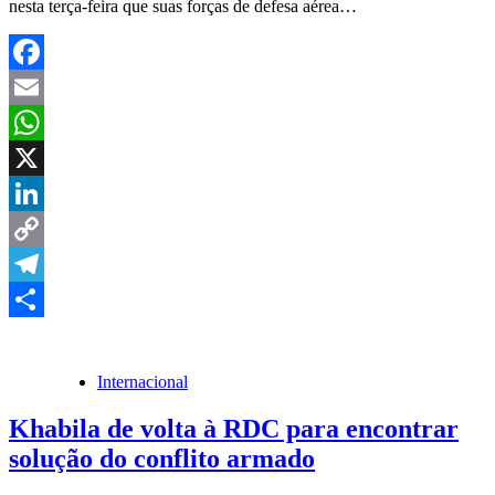
nesta terça-feira que suas forças de defesa aérea…
Facebook
Email
WhatsApp
X
LinkedIn
Copy
Link
Telegram
Share
Internacional
Khabila de volta à RDC para encontrar
solução do conflito armado