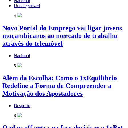
Nacional
Uncategorized
4
Novo Portal do Emprego vai ligar jovens
moçambicanos ao mercado de trabalho
através do telemóvel
Nacional
5
Além da Escolha: Como o 1xEquilíbrio
Redefine a Forma de Compreender a
Motivação dos Apostadores
Desporto
6
O play-off entra na fase decisiva: a 1xBet