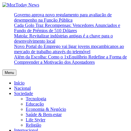
Skip
to
MozToday News
Onde a gente lê.
Governo aprova novo regulamento para avaliação de
content
desempenho na Função Pública
Cada Golo Traz Recompensas: Vencedores Anunciados e
Fundo de Prémios de 510 Dólares
Matola: Revitalizar indústrias antigas é a chave para o
desenvolvimento local
Novo Portal do Emprego vai ligar jovens moçambicanos ao
mercado de trabalho através do telemóvel
Além da Escolha: Como o 1xEquilíbrio Redefine a Forma de
Compreender a Motivação dos Apostadores
Menu
Início
Nacional
Sociedade
Tecnologia
Educação
Economia & Negócio
Saúde & Bem-estar
Life Styler
Religião
Internacional