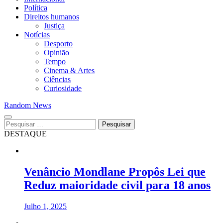
Política
Direitos humanos
Justiça
Notícias
Desporto
Opinião
Tempo
Cinema & Artes
Ciências
Curiosidade
Random News
Pesquisar
por:
DESTAQUE
Venâncio Mondlane Propôs Lei que
Reduz maioridade civil para 18 anos
Julho 1, 2025