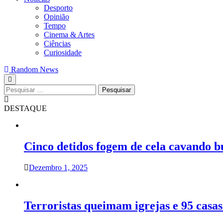
Desporto
Opinião
Tempo
Cinema & Artes
Ciências
Curiosidade
Random News
Pesquisar
por:
DESTAQUE
Cinco detidos fogem de cela cavando 
Dezembro 1, 2025
Terroristas queimam igrejas e 95 cas