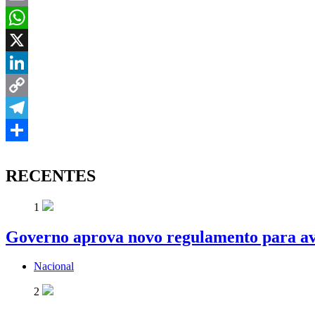
Email
WhatsApp
X
LinkedIn
Copy
Link
Telegram
Share
RECENTES
1
Governo aprova novo regulamento para av
Nacional
2