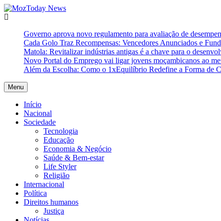
Skip
to
MozToday News
Onde a gente lê.
content
Governo aprova novo regulamento para avaliação de desempe
Cada Golo Traz Recompensas: Vencedores Anunciados e Fundo
Matola: Revitalizar indústrias antigas é a chave para o desenvo
Novo Portal do Emprego vai ligar jovens moçambicanos ao mer
Além da Escolha: Como o 1xEquilíbrio Redefine a Forma de 
Menu
Início
Nacional
Sociedade
Tecnologia
Educação
Economia & Negócio
Saúde & Bem-estar
Life Styler
Religião
Internacional
Política
Direitos humanos
Justiça
Notícias