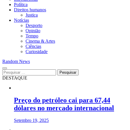
Política
Direitos humanos
Justiça
Notícias
Desporto
Opinião
Tempo
Cinema & Artes
Ciências
Curiosidade
Random News
Pesquisar
por:
DESTAQUE
Preço do petróleo cai para 67,44
dólares no mercado internacional
Setembro 19, 2025