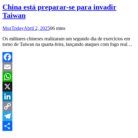
China está preparar-se para invadir
Taiwan
MozToday
Abril 2, 2025
0
6 mins
Os militares chineses realizaram um segundo dia de exercícios em
torno de Taiwan na quarta-feira, lançando ataques com fogo real…
Facebook
Email
WhatsApp
X
LinkedIn
Copy
Link
Telegram
Share