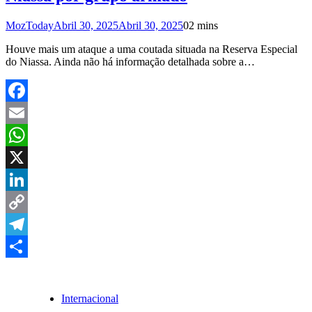
MozToday
Abril 30, 2025
Abril 30, 2025
0
2 mins
Houve mais um ataque a uma coutada situada na Reserva Especial
do Niassa. Ainda não há informação detalhada sobre a…
Facebook
Email
WhatsApp
X
LinkedIn
Copy
Link
Telegram
Share
Internacional