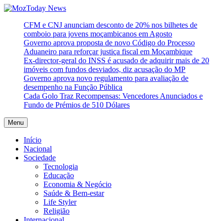
Skip
to
MozToday News
Onde a gente lê.
CFM e CNJ anunciam desconto de 20% nos bilhetes de
content
comboio para jovens moçambicanos em Agosto
Governo aprova proposta de novo Código do Processo
Aduaneiro para reforçar justiça fiscal em Moçambique
Ex-director-geral do INSS é acusado de adquirir mais de 20
imóveis com fundos desviados, diz acusação do MP
Governo aprova novo regulamento para avaliação de
desempenho na Função Pública
Cada Golo Traz Recompensas: Vencedores Anunciados e
Fundo de Prémios de 510 Dólares
Menu
Início
Nacional
Sociedade
Tecnologia
Educação
Economia & Negócio
Saúde & Bem-estar
Life Styler
Religião
Internacional