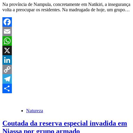
Na província de Nampula, concretamente em Natikiri, a insegurança
volta a preocupar os residentes. Na madrugada de hoje, um grupo…
Facebook
Email
WhatsApp
X
LinkedIn
Copy
Link
Telegram
Share
Natureza
Coutada da reserva especial invadida em
Niassa por grupo armado