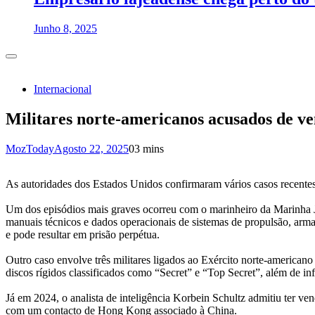
Junho 8, 2025
Internacional
Militares norte-americanos acusados de v
MozToday
Agosto 22, 2025
0
3 mins
As autoridades dos Estados Unidos confirmaram vários casos recente
Um dos episódios mais graves ocorreu com o marinheiro da Marinha J
manuais técnicos e dados operacionais de sistemas de propulsão, arm
e pode resultar em prisão perpétua.
Outro caso envolve três militares ligados ao Exército norte-americ
discos rígidos classificados como “Secret” e “Top Secret”, além de 
Já em 2024, o analista de inteligência Korbein Schultz admitiu ter ven
com um contacto de Hong Kong associado à China.