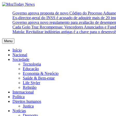
Skip
to
MozToday News
Onde a gente lê.
Governo aprova proposta de novo Código do Processo Aduaneir
content
Ex-director-geral do INSS é acusado de adquirir mais de 20 i
Governo aprova novo regulamento para avaliação de desempe
Cada Golo Traz Recompensas: Vencedores Anunciados e Fundo
Matola: Revitalizar indústrias antigas é a chave para o desenvo
Menu
Início
Nacional
Sociedade
Tecnologia
Educação
Economia & Negócio
Saúde & Bem-estar
Life Styler
Religião
Internacional
Política
Direitos humanos
Justiça
Notícias
Desporto