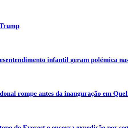
d Trump
esentendimento infantil geram polémica nas 
donal rompe antes da inauguração em Que
topo do Everest e encerra expedição por se