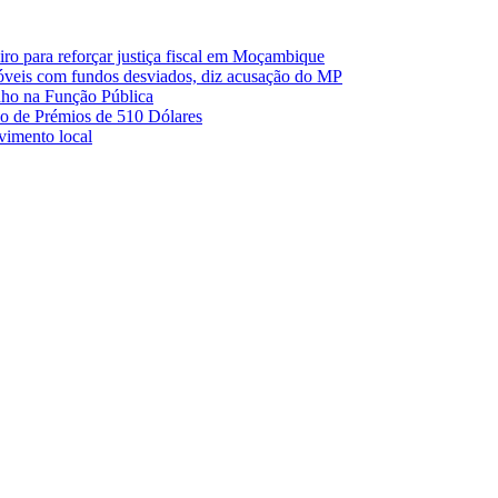
o para reforçar justiça fiscal em Moçambique
móveis com fundos desviados, diz acusação do MP
nho na Função Pública
 de Prémios de 510 Dólares
lvimento local