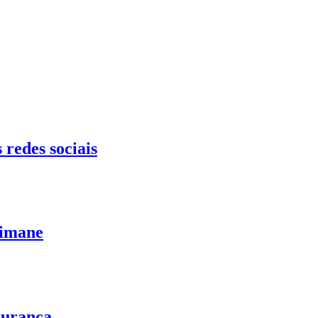
redes sociais
limane
gurança