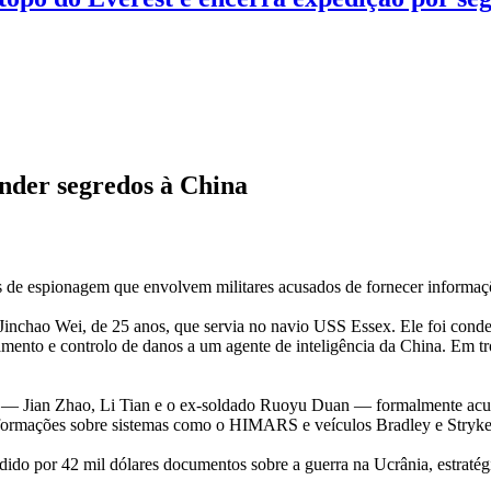
ender segredos à China
s de espionagem que envolvem militares acusados de fornecer informaçõ
inchao Wei, de 25 anos, que servia no navio USS Essex. Ele foi conde
amento e controlo de danos a um agente de inteligência da China. Em t
ano — Jian Zhao, Li Tian e o ex-soldado Ruoyu Duan — formalmente acu
informações sobre sistemas como o HIMARS e veículos Bradley e Stryker
dido por 42 mil dólares documentos sobre a guerra na Ucrânia, estratégia