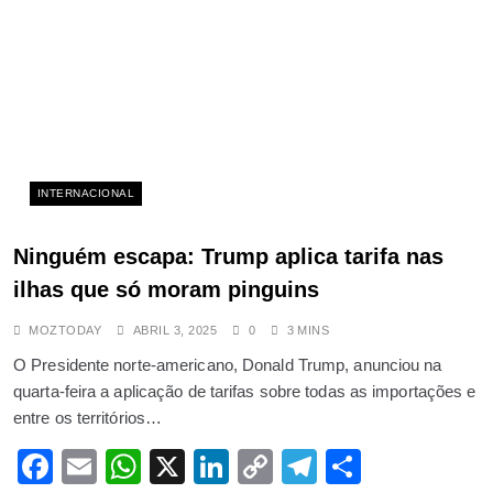
viação
AGOSTO 31, 2025
Quatro Mortos e 38 Desaparecidos
Após Naufrágio de Ferry na
Indonésia
JULHO 3, 2025
INTERNACIONAL
Ossufo Momade está gravemente
doente e passou por cirurgia na
Ninguém escapa: Trump aplica tarifa nas
Índia, confirma porta-voz da
ilhas que só moram pinguins
Renamo
MOZTODAY
ABRIL 3, 2025
0
3 MINS
MAIO 7, 2025
Jovem acusa a PRM de agressão
O Presidente norte-americano, Donald Trump, anunciou na
quarta-feira a aplicação de tarifas sobre todas as importações e
física e abuso
entre os territórios…
ABRIL 9, 2025
Ataque a navio russo expõe
Facebook
Email
WhatsApp
X
LinkedIn
Copy
Telegram
Share
vulnerabilidade da costa