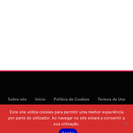
Sobre nós
Início
Política de Cookies
Termos de Uso
Política de Privacidade
Este site utiliza cookies para permitir uma melhor experiência
por parte do utilizador. Ao navegar no site estará a consentir a
© 2026 Moztoday News. Todos os direitos reservados.
sua utilização.
Aceito