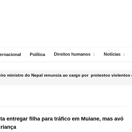
Direitos humanos
Notícias
ternacional
Política
ro ministro do Nepal renuncia ao cargo por protestos violentos 
“Varre” Anúncios Irregulares das Principais Avenidas de Maputo
ear partilha de imagens e vídeos após restaurar a internet
nta entregar filha para tráfico em Muiane, mas avó
 da traição como presente
Batman morre na vida real aos
criança
ABRIL 2, 2025