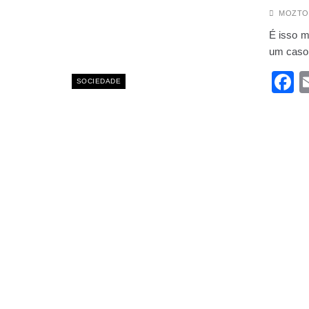
Polícia diz que empr
MOZTO
MAIO 6, 2025
É isso m
Chapo e Mapandzene 
um caso
MAIO 28, 2025
“O nosso ouro não é
F
SOCIEDADE
ABRIL 23, 2025
Presidente Ibrahim 
MAIO 8, 2025
INATRO em Nampula a
MAIO 10, 2025