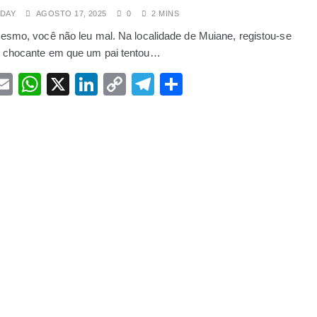
esário português foi morto pelo seu segurança e motorista
DAY
AGOSTO 17, 2025
0
2 MINS
esmo, você não leu mal. Na localidade de Muiane, registou-se
violam lei de proibidade pública
 chocante em que um pai tentou…
 para os EUA nem para França”, remata Ibrahim Traoré
acebook
Email
WhatsApp
X
LinkedIn
Copy
Telegram
Share
Traoré na Rússia: Um encontro esperado com Vladimir Putin
Link
cusado de ações ilegais e abusivas à vista grossa do estado