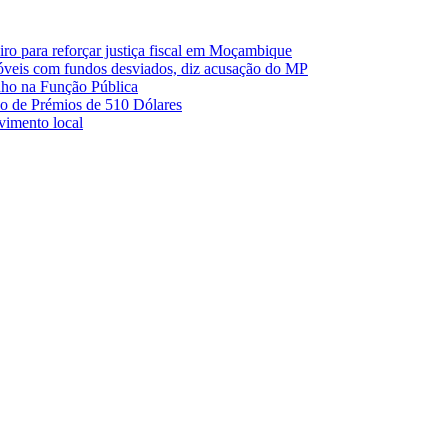
o para reforçar justiça fiscal em Moçambique
móveis com fundos desviados, diz acusação do MP
nho na Função Pública
 de Prémios de 510 Dólares
lvimento local