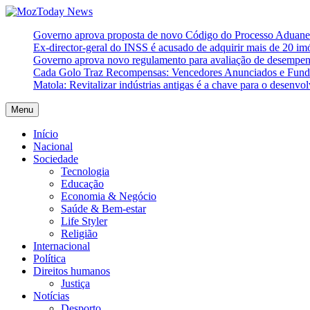
Skip
to
MozToday News
Onde a gente lê.
Governo aprova proposta de novo Código do Processo Aduaneir
content
Ex-director-geral do INSS é acusado de adquirir mais de 20 i
Governo aprova novo regulamento para avaliação de desempe
Cada Golo Traz Recompensas: Vencedores Anunciados e Fundo
Matola: Revitalizar indústrias antigas é a chave para o desenvo
Menu
Início
Nacional
Sociedade
Tecnologia
Educação
Economia & Negócio
Saúde & Bem-estar
Life Styler
Religião
Internacional
Política
Direitos humanos
Justiça
Notícias
Desporto