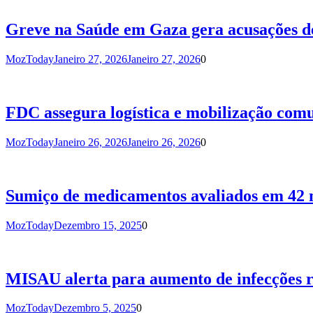
Greve na Saúde em Gaza gera acusações de
MozToday
Janeiro 27, 2026
Janeiro 27, 2026
0
FDC assegura logística e mobilização com
MozToday
Janeiro 26, 2026
Janeiro 26, 2026
0
Sumiço de medicamentos avaliados em 42 m
MozToday
Dezembro 15, 2025
0
MISAU alerta para aumento de infecções r
MozToday
Dezembro 5, 2025
0