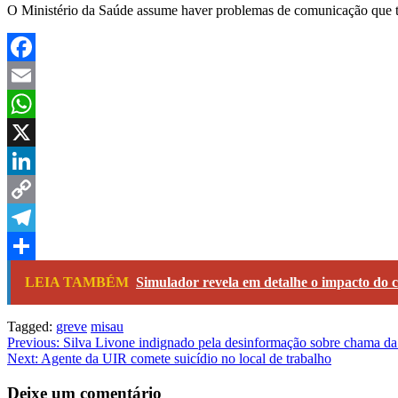
O Ministério da Saúde assume haver problemas de comunicação que tê
Facebook
Email
WhatsApp
X
LinkedIn
Copy
Link
Telegram
Share
LEIA TAMBÉM
Simulador revela em detalhe o impacto do 
Tagged:
greve
misau
Navegação
Previous:
Silva Livone indignado pela desinformação sobre chama da
Next:
Agente da UIR comete suicídio no local de trabalho
de
artigos
Deixe um comentário