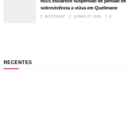
INSS esclarece suspensão de pensão de
sobrevivência a viúva em Quelimane
MOZTODAY
JUNHO 27, 2026
0
RECENTES