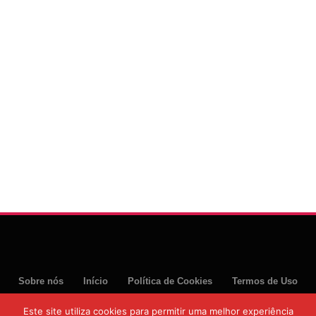
Sobre nós
Início
Política de Cookies
Termos de Uso
Política de Privacidade
Este site utiliza cookies para permitir uma melhor experiência