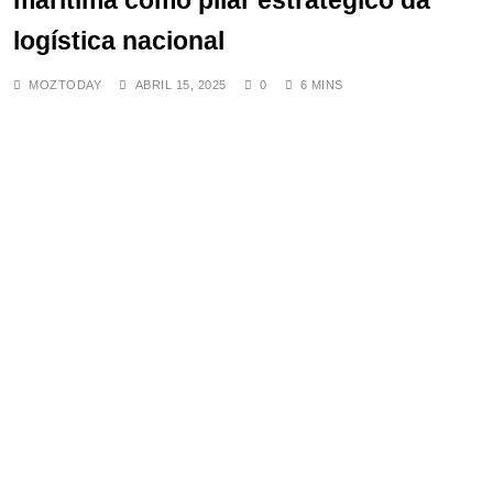
marítima como pilar estratégico da
atingir suas bases e seu território
logística nacional
MAIO 17, 2025
O tumor que desafia toda lógica
MOZTODAY
ABRIL 15, 2025
0
6 MINS
da biologia
SETEMBRO 10, 2025
Revisão da Lei da PRM em análise:
Ministro do Interior recebe Equipa
Técnica
SETEMBRO 4, 2025
Governo já no parlamento
ABRIL 9, 2025
Costa do Marfim negocia com
Burquina Faso libertação de
agentes detidos
SETEMBRO 18, 2025
Relatório do SUSTENTA Contraria