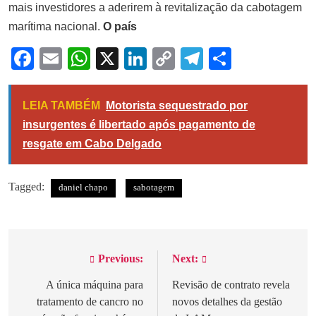
mais investidores a aderirem à revitalização da cabotagem
marítima nacional.
O país
Facebook
Email
WhatsApp
X
LinkedIn
Copy
Telegram
Share
Link
LEIA TAMBÉM
Motorista sequestrado por
insurgentes é libertado após pagamento de
resgate em Cabo Delgado
Tagged:
daniel chapo
sabotagem
Previous:
Next:
Navegação
de
A única máquina para
Revisão de contrato revela
tratamento de cancro no
novos detalhes da gestão
artigos