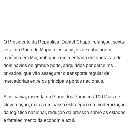
Realidade No Terreno
JULHO 1, 2025
Seis irmãos cometem homicídio
contra irmã por suspeita de
feitiçaria na Beira
AGOSTO 25, 2025
O Presidente da República, Daniel Chapo, relançou, sexta-
Israel derruba o segundo prédio
feira, no Porto de Maputo, os serviços de cabotagem
mais alto de Gaza em nova
marítima em Moçambique com a entrada em operação de
ofensiva
dois navios de grande porte, adquiridos por parceiros
SETEMBRO 5, 2025
privados, que vão assegurar o transporte regular de
Detidos 2 funcionários do STAE
mercadorias entre os principais portos nacionais.
indiciados no desvio de pouco
mais de 7 milhões de meticais
A iniciativa, inserida no Plano dos Primeiros 100 Dias de
AGOSTO 5, 2025
Governação, marca um passo estratégico na modernização
da logística nacional, redução da pressão sobre as estadas
e fortalecimento da economia azul.