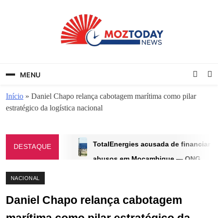
Skip
to
content
MozToday News
Onde a gente lê.
MENU
Início
»
Daniel Chapo relança cabotagem marítima como pilar
estratégico da logística nacional
TotalEnergies acusada de financiar
DESTAQUE
abusos em Moçambique — ONG
exige ação urgente do Reino Unido
NACIONAL
JUNHO 9, 2025
Daniel Chapo relança cabotagem
EUA se preparam para uma longa
guerra com a China que pode