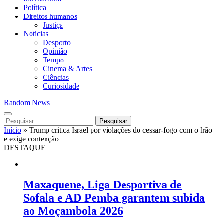
Política
Direitos humanos
Justiça
Notícias
Desporto
Opinião
Tempo
Cinema & Artes
Ciências
Curiosidade
Random News
Pesquisar
por:
Início
»
Trump critica Israel por violações do cessar-fogo com o Irão
e exige contenção
DESTAQUE
Maxaquene, Liga Desportiva de
Sofala e AD Pemba garantem subida
ao Moçambola 2026