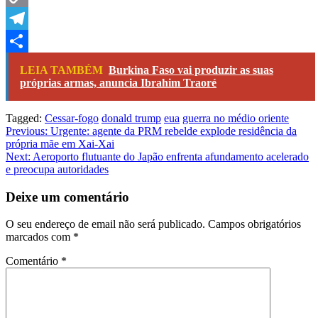
Copy
Link
Telegram
Share
LEIA TAMBÉM
Burkina Faso vai produzir as suas
próprias armas, anuncia Ibrahim Traoré
Tagged:
Cessar-fogo
donald trump
eua
guerra no médio oriente
Navegação
Previous:
Urgente: agente da PRM rebelde explode residência da
própria mãe em Xai-Xai
de
Next:
Aeroporto flutuante do Japão enfrenta afundamento acelerado
artigos
e preocupa autoridades
Deixe um comentário
O seu endereço de email não será publicado.
Campos obrigatórios
marcados com
*
Comentário
*