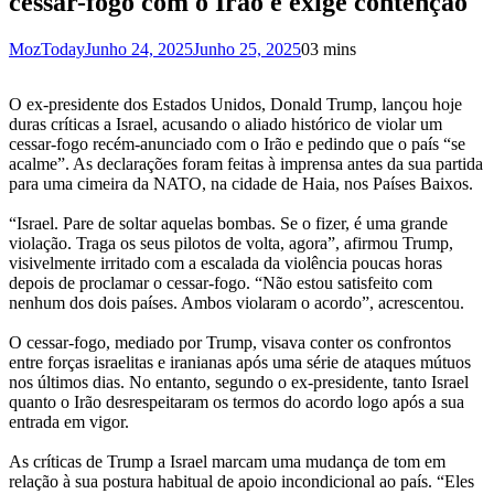
cessar-fogo com o Irão e exige contenção
MozToday
Junho 24, 2025
Junho 25, 2025
0
3 mins
O ex-presidente dos Estados Unidos, Donald Trump, lançou hoje
duras críticas a Israel, acusando o aliado histórico de violar um
cessar-fogo recém-anunciado com o Irão e pedindo que o país “se
acalme”. As declarações foram feitas à imprensa antes da sua partida
para uma cimeira da NATO, na cidade de Haia, nos Países Baixos.
“Israel. Pare de soltar aquelas bombas. Se o fizer, é uma grande
violação. Traga os seus pilotos de volta, agora”, afirmou Trump,
visivelmente irritado com a escalada da violência poucas horas
depois de proclamar o cessar-fogo. “Não estou satisfeito com
nenhum dos dois países. Ambos violaram o acordo”, acrescentou.
O cessar-fogo, mediado por Trump, visava conter os confrontos
entre forças israelitas e iranianas após uma série de ataques mútuos
nos últimos dias. No entanto, segundo o ex-presidente, tanto Israel
quanto o Irão desrespeitaram os termos do acordo logo após a sua
entrada em vigor.
As críticas de Trump a Israel marcam uma mudança de tom em
relação à sua postura habitual de apoio incondicional ao país. “Eles