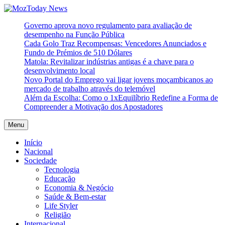
Skip
to
MozToday News
Onde a gente lê.
Governo aprova novo regulamento para avaliação de
content
desempenho na Função Pública
Cada Golo Traz Recompensas: Vencedores Anunciados e
Fundo de Prémios de 510 Dólares
Matola: Revitalizar indústrias antigas é a chave para o
desenvolvimento local
Novo Portal do Emprego vai ligar jovens moçambicanos ao
mercado de trabalho através do telemóvel
Além da Escolha: Como o 1xEquilíbrio Redefine a Forma de
Compreender a Motivação dos Apostadores
Menu
Início
Nacional
Sociedade
Tecnologia
Educação
Economia & Negócio
Saúde & Bem-estar
Life Styler
Religião
Internacional