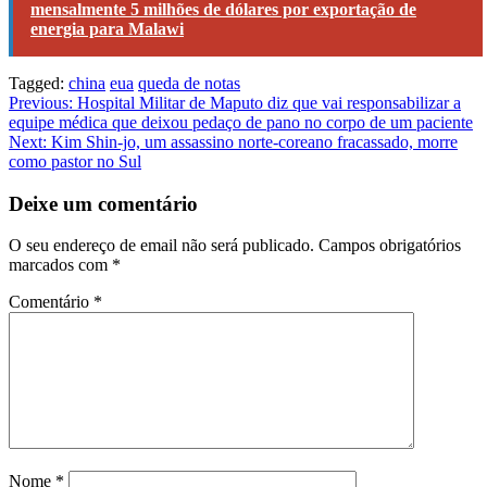
mensalmente 5 milhões de dólares por exportação de
energia para Malawi
Tagged:
china
eua
queda de notas
Navegação
Previous:
Hospital Militar de Maputo diz que vai responsabilizar a
equipe médica que deixou pedaço de pano no corpo de um paciente
de
Next:
Kim Shin-jo, um assassino norte-coreano fracassado, morre
artigos
como pastor no Sul
Deixe um comentário
O seu endereço de email não será publicado.
Campos obrigatórios
marcados com
*
Comentário
*
Nome
*