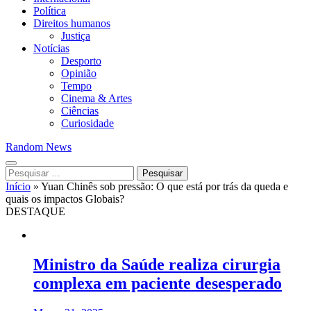
Política
Direitos humanos
Justiça
Notícias
Desporto
Opinião
Tempo
Cinema & Artes
Ciências
Curiosidade
Random News
Pesquisar
por:
Início
»
Yuan Chinês sob pressão: O que está por trás da queda e
quais os impactos Globais?
DESTAQUE
Ministro da Saúde realiza cirurgia
complexa em paciente desesperado