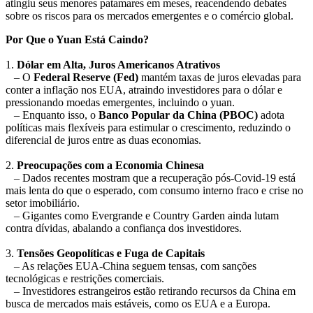
atingiu seus menores patamares em meses, reacendendo debates
sobre os riscos para os mercados emergentes e o comércio global.
Por Que o Yuan Está Caindo?
1.
Dólar em Alta, Juros Americanos Atrativos
– O
Federal Reserve (Fed)
mantém taxas de juros elevadas para
conter a inflação nos EUA, atraindo investidores para o dólar e
pressionando moedas emergentes, incluindo o yuan.
– Enquanto isso, o
Banco Popular da China (PBOC)
adota
políticas mais flexíveis para estimular o crescimento, reduzindo o
diferencial de juros entre as duas economias.
2.
Preocupações com a Economia Chinesa
– Dados recentes mostram que a recuperação pós-Covid-19 está
mais lenta do que o esperado, com consumo interno fraco e crise no
setor imobiliário.
– Gigantes como Evergrande e Country Garden ainda lutam
contra dívidas, abalando a confiança dos investidores.
3.
Tensões Geopolíticas e Fuga de Capitais
– As relações EUA-China seguem tensas, com sanções
tecnológicas e restrições comerciais.
– Investidores estrangeiros estão retirando recursos da China em
busca de mercados mais estáveis, como os EUA e a Europa.