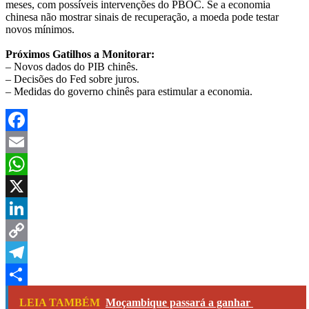
meses, com possíveis intervenções do PBOC. Se a economia
chinesa não mostrar sinais de recuperação, a moeda pode testar
novos mínimos.
Próximos Gatilhos a Monitorar:
– Novos dados do PIB chinês.
– Decisões do Fed sobre juros.
– Medidas do governo chinês para estimular a economia.
Facebook
Email
WhatsApp
X
LinkedIn
Copy
Link
Telegram
Share
LEIA TAMBÉM
Moçambique passará a ganhar