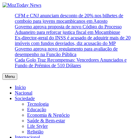
Skip
to
MozToday News
Onde a gente lê.
CFM e CNJ anunciam desconto de 20% nos bilhetes de
content
comboio para jovens moçambicanos em Agosto
Governo aprova proposta de novo Código do Processo
Aduaneiro para reforçar justiça fiscal em Moçambique
Ex-director-geral do INSS é acusado de adquirir mais de 20
imóveis com fundos desviados, diz acusação do MP
Governo aprova novo regulamento para avaliação de
desempenho na Função Pública
Cada Golo Traz Recompensas: Vencedores Anunciados e
Fundo de Prémios de 510 Dólares
Menu
Início
Nacional
Sociedade
Tecnologia
Educação
Economia & Negócio
Saúde & Bem-estar
Life Styler
Religião
Internacional