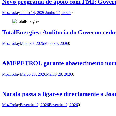
Novo programa de apoio com FMI: Governo
MozToday
Junho 14, 2026
Junho 14, 2026
0
TotalEnergies: Auditoria do Governo redu
MozToday
Maio 30, 2026
Maio 30, 2026
0
AMEPETROL garante abastecimento normal
MozToday
Março 28, 2026
Março 28, 2026
0
Nacala passa a ligar-se directamente a Jo
MozToday
Fevereiro 2, 2026
Fevereiro 2, 2026
0