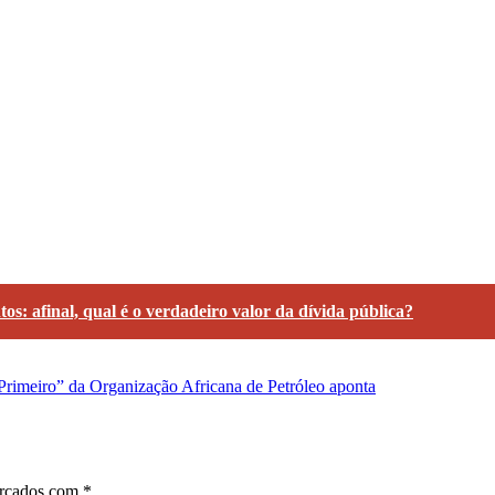
s: afinal, qual é o verdadeiro valor da dívida pública?
rimeiro” da Organização Africana de Petróleo aponta
arcados com
*