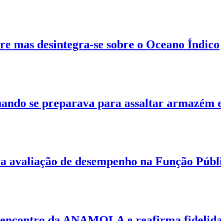
tre mas desintegra-se sobre o Oceano Índico
uando se preparava para assaltar armazém
a avaliação de desempenho na Função Públ
em encontro da ANAMOLA e reafirma fidel