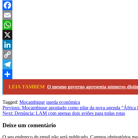
Facebook
Email
WhatsApp
X
LinkedIn
Copy
Link
Telegram
Share
LEIA TAMBÉM
O mesmo governo apresenta números distinto
Tagged:
Moçambique
queda económica
Navegação
Previous:
Moçambique apontado como pilar da nova agenda “África P
Next:
Denúncia: LAM com apenas dois aviões para todas rotas
de
artigos
Deixe um comentário
O seu endereço de email não será publicado.
Campos obrigatórios m