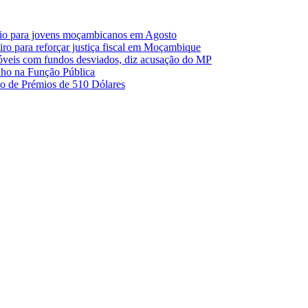
io para jovens moçambicanos em Agosto
o para reforçar justiça fiscal em Moçambique
móveis com fundos desviados, diz acusação do MP
nho na Função Pública
 de Prémios de 510 Dólares