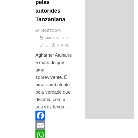
pelas
preços de portagens
autorides
MAIO 6, 2025
Explosivos e drogas
Tanzaniana
provenientes do Benin são
MOZTODAY
interceptados em Bamako
MAIO 30, 2025
graças à cooperação
0
6 MINS
regional
MAIO 17, 2025
Aghather Atuhaire
Gangue “G-15” volta a
é mais do que
atacar e rouba exames na
uma
Escola Primária de
sobrevivente. É
Namicopo-Sede
uma combatente
OUTUBRO 17, 2025
pela verdade que
PRM rasga bandeira da
desafia, com a
República e levanta várias
sua voz ferida…
questões
MAIO 10, 2025
Facebook
Ataque maciço da Rússia em
Kiev e outras cidades
Email