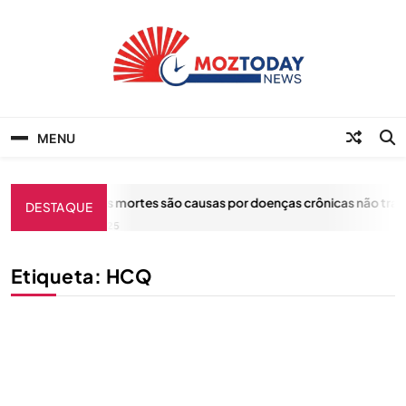
Skip
to
content
MozToday News
Onde a gente lê.
MENU
A maioria das mortes são causas por doenças crônicas não transm
DESTAQUE
ABRIL 5, 2025
Etiqueta:
HCQ