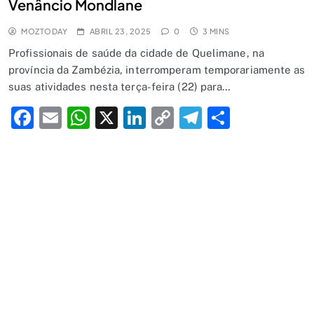
Venâncio Mondlane
MOZTODAY
ABRIL 23, 2025
0
3 MINS
Profissionais de saúde da cidade de Quelimane, na
província da Zambézia, interromperam temporariamente as
suas atividades nesta terça-feira (22) para…
Facebook
Email
WhatsApp
X
LinkedIn
Copy
Telegram
Share
Link