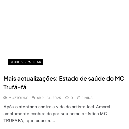
SAÚDE & BEM-ESTAR
Além da Escolha: Como o 1xEquilíbrio
Mais actualizações: Estado de saúde do MC
Redefine a Forma de Compreender a
Trufá-fá
Motivação dos Apostadores
DESPORTO
5
MOZTODAY
ABRIL 14, 2025
0
1 MINS
O play-off entra na fase decisiva: a
Após o atentado contra a vida do artista Joel Amaral,
amplamente conhecido por seu nome artístico MC
1xBet destaca os principais jogos dos
TRUFAFA, que ocorreu…
quartos de final do maior torneio
DESPORTO
6