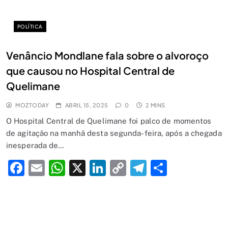
POLÍTICA
Venâncio Mondlane fala sobre o alvoroço
que causou no Hospital Central de
Quelimane
MOZTODAY
ABRIL 15, 2025
0
2 MINS
O Hospital Central de Quelimane foi palco de momentos
de agitação na manhã desta segunda-feira, após a chegada
inesperada de…
Facebook
Email
WhatsApp
X
LinkedIn
Copy
Telegram
Share
Link