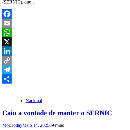
(SERNIC), que…
Facebook
Email
WhatsApp
X
LinkedIn
Copy
Link
Telegram
Share
Nacional
Caiu a vontade de manter o SERNIC
MozToday
Maio 14, 2025
0
9 mins