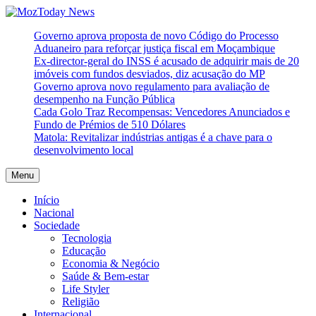
Skip
to
MozToday News
Onde a gente lê.
Governo aprova proposta de novo Código do Processo
content
Aduaneiro para reforçar justiça fiscal em Moçambique
Ex-director-geral do INSS é acusado de adquirir mais de 20
imóveis com fundos desviados, diz acusação do MP
Governo aprova novo regulamento para avaliação de
desempenho na Função Pública
Cada Golo Traz Recompensas: Vencedores Anunciados e
Fundo de Prémios de 510 Dólares
Matola: Revitalizar indústrias antigas é a chave para o
desenvolvimento local
Menu
Início
Nacional
Sociedade
Tecnologia
Educação
Economia & Negócio
Saúde & Bem-estar
Life Styler
Religião
Internacional