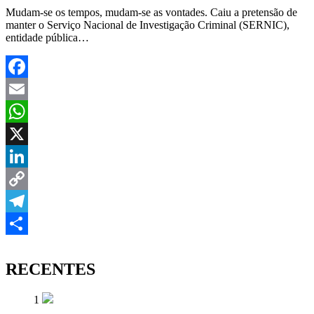
Mudam-se os tempos, mudam-se as vontades. Caiu a pretensão de
manter o Serviço Nacional de Investigação Criminal (SERNIC),
entidade pública…
Facebook
Email
WhatsApp
X
LinkedIn
Copy
Link
Telegram
Share
RECENTES
1