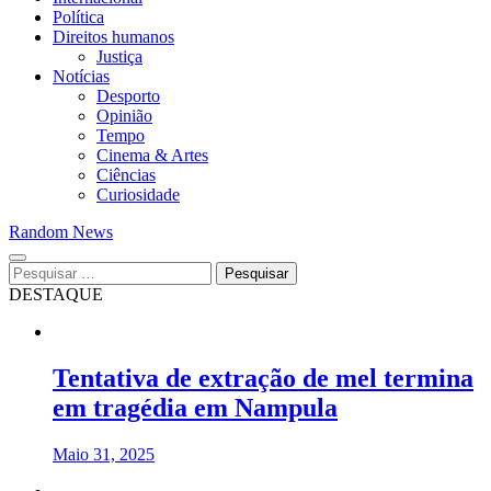
Política
Direitos humanos
Justiça
Notícias
Desporto
Opinião
Tempo
Cinema & Artes
Ciências
Curiosidade
Random News
Pesquisar
por:
DESTAQUE
Tentativa de extração de mel termina
em tragédia em Nampula
Maio 31, 2025