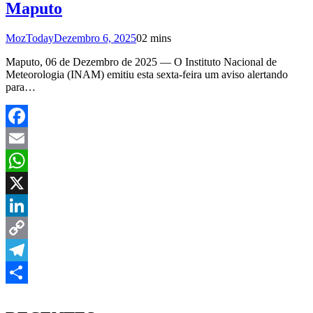
Maputo
MozToday
Dezembro 6, 2025
0
2 mins
Maputo, 06 de Dezembro de 2025 — O Instituto Nacional de
Meteorologia (INAM) emitiu esta sexta-feira um aviso alertando
para…
Facebook
Email
WhatsApp
X
LinkedIn
Copy
Link
Telegram
Share