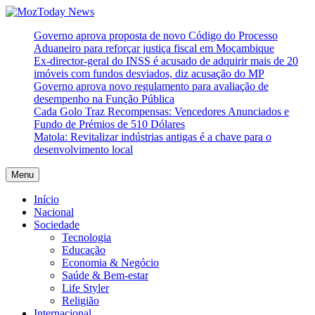
Skip
to
MozToday News
Onde a gente lê.
Governo aprova proposta de novo Código do Processo
content
Aduaneiro para reforçar justiça fiscal em Moçambique
Ex-director-geral do INSS é acusado de adquirir mais de 20
imóveis com fundos desviados, diz acusação do MP
Governo aprova novo regulamento para avaliação de
desempenho na Função Pública
Cada Golo Traz Recompensas: Vencedores Anunciados e
Fundo de Prémios de 510 Dólares
Matola: Revitalizar indústrias antigas é a chave para o
desenvolvimento local
Menu
Início
Nacional
Sociedade
Tecnologia
Educação
Economia & Negócio
Saúde & Bem-estar
Life Styler
Religião
Internacional