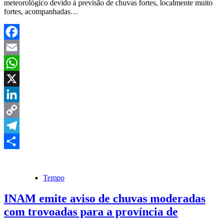
meteorológico devido à previsão de chuvas fortes, localmente muito
fortes, acompanhadas…
Facebook
Email
WhatsApp
X
LinkedIn
Copy
Link
Telegram
Share
Tempo
INAM emite aviso de chuvas moderadas
com trovoadas para a província de