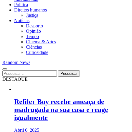
Política
Direitos humanos
Justiça
Notícias
Desporto
Opinião
Tempo
Cinema & Artes
Ciências
Curiosidade
Random News
Pesquisar
por:
DESTAQUE
Refiler Boy recebe ameaça de
madrugada na sua casa e reage
igualmente
Abril 6, 2025