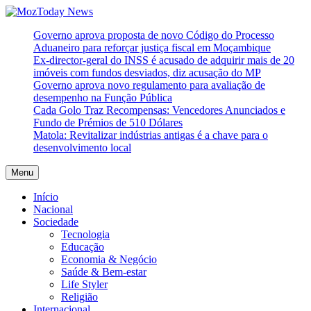
Skip
to
MozToday News
Onde a gente lê.
Governo aprova proposta de novo Código do Processo
content
Aduaneiro para reforçar justiça fiscal em Moçambique
Ex-director-geral do INSS é acusado de adquirir mais de 20
imóveis com fundos desviados, diz acusação do MP
Governo aprova novo regulamento para avaliação de
desempenho na Função Pública
Cada Golo Traz Recompensas: Vencedores Anunciados e
Fundo de Prémios de 510 Dólares
Matola: Revitalizar indústrias antigas é a chave para o
desenvolvimento local
Menu
Início
Nacional
Sociedade
Tecnologia
Educação
Economia & Negócio
Saúde & Bem-estar
Life Styler
Religião
Internacional