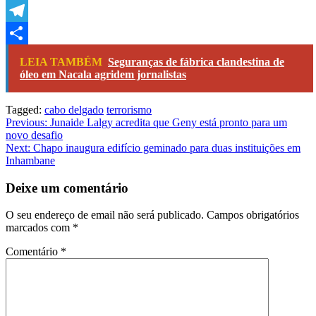
Copy
Link
Telegram
Share
LEIA TAMBÉM
Seguranças de fábrica clandestina de
óleo em Nacala agridem jornalistas
Tagged:
cabo delgado
terrorismo
Navegação
Previous:
Junaide Lalgy acredita que Geny está pronto para um
novo desafio
de
Next:
Chapo inaugura edifício geminado para duas instituições em
artigos
Inhambane
Deixe um comentário
O seu endereço de email não será publicado.
Campos obrigatórios
marcados com
*
Comentário
*