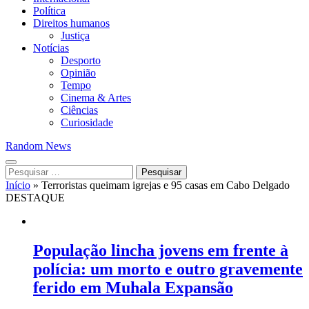
Política
Direitos humanos
Justiça
Notícias
Desporto
Opinião
Tempo
Cinema & Artes
Ciências
Curiosidade
Random News
Pesquisar
por:
Início
»
Terroristas queimam igrejas e 95 casas em Cabo Delgado
DESTAQUE
População lincha jovens em frente à
polícia: um morto e outro gravemente
ferido em Muhala Expansão