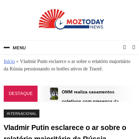
Skip
to
content
MozToday News
Onde a gente lê.
MENU
Início
»
Vladmir Putin esclarece o ar sobre o relatório majoritário
da Rússia pressionando os botões ativos de Traoré.
OMM realiza casamentos
DESTAQUE
coletivos com presença da
Primeira-Dama
INTERNACIONAL
AGOSTO 29, 2025
Vladmir Putin esclarece o ar sobre o
França visto como maior
aproveitador de riquezas africana