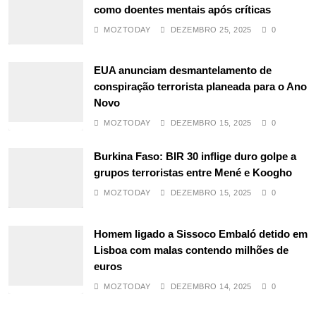
como doentes mentais após críticas
MOZTODAY
DEZEMBRO 25, 2025
0
EUA anunciam desmantelamento de
conspiração terrorista planeada para o Ano
Novo
MOZTODAY
DEZEMBRO 15, 2025
0
Burkina Faso: BIR 30 inflige duro golpe a
grupos terroristas entre Mené e Koogho
MOZTODAY
DEZEMBRO 15, 2025
0
Homem ligado a Sissoco Embaló detido em
Lisboa com malas contendo milhões de
euros
MOZTODAY
DEZEMBRO 14, 2025
0