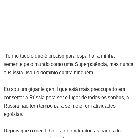
Portugal prepara forças especiais
para se juntar a NATO
MARÇO 31, 2025
Governador de Nampula apresenta
potencial de investimento a
empresários brasileiros.
AGOSTO 27, 2025
“Tenho tudo o que é preciso para espalhar a minha
PRM e angariadores em confronto
semente pelo mundo como uma Superpotência, mas nunca
no Mercado Grossista do Zimpeto
a Rússia usou o domínio contra ninguém.
após caso ligado ao consumo de
“xivotxongo”
Eu sou um gigante gentil que está mais preocupado em
DEZEMBRO 7, 2025
consertar a Rússia para ser o lugar de todos os sonhos, a
Federação Angolana de Futebol
Rússia não tem tempo para se meter em atividades
Anuncia Fim do Ciclo de Pedro
egoístas.
Gonçalves como Selecionador
Nacional
Depois que o meu filho Traore endireitou as partes do
SETEMBRO 18, 2025