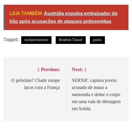
Link
LEIA TAMBÉM
Austrália expulsa embaixador do
Irão após acusações de ataques antissemitas
Tagged:
esclarecimento
Ibrahim Traoré
putin
Previous:
Next:
Navegação
de
O próximo? Chade rompe
SERNIC captura jovem
lacos com a França
acusado de matar a
artigos
namorada e deitar o corpo
em uma vala de drenagem
em Sofala