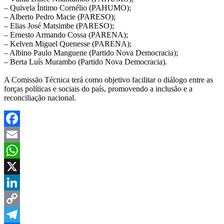
– Quivela Íntimo Cornélio (PAHUMO);
– Alberto Pedro Macie (PARESO);
– Elias José Matsimbe (PARESO);
– Ernesto Armando Cossa (PARENA);
– Kelven Miguel Quenesse (PARENA);
– Albino Paulo Manguene (Partido Nova Democracia);
– Berta Luís Murambo (Partido Nova Democracia).
A Comissão Técnica terá como objetivo facilitar o diálogo entre as
forças políticas e sociais do país, promovendo a inclusão e a
reconciliação nacional.
Facebook
Email
WhatsApp
X
LinkedIn
Copy