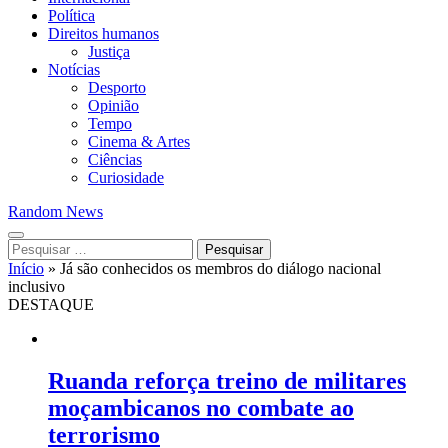
Política
Direitos humanos
Justiça
Notícias
Desporto
Opinião
Tempo
Cinema & Artes
Ciências
Curiosidade
Random News
Pesquisar
por:
Início
»
Já são conhecidos os membros do diálogo nacional
inclusivo
DESTAQUE
Ruanda reforça treino de militares
moçambicanos no combate ao
terrorismo