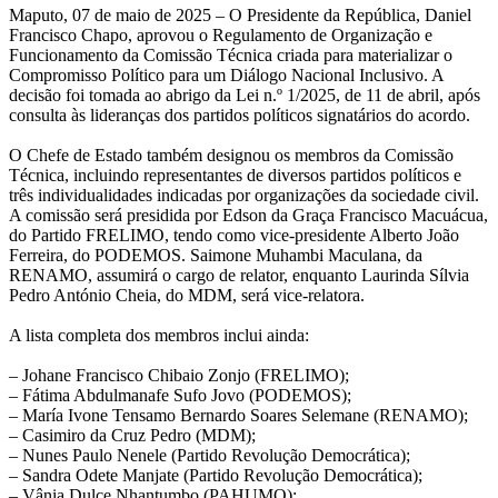
Maputo, 07 de maio de 2025 – O Presidente da República, Daniel
Francisco Chapo, aprovou o Regulamento de Organização e
Funcionamento da Comissão Técnica criada para materializar o
Compromisso Político para um Diálogo Nacional Inclusivo. A
decisão foi tomada ao abrigo da Lei n.º 1/2025, de 11 de abril, após
consulta às lideranças dos partidos políticos signatários do acordo.
O Chefe de Estado também designou os membros da Comissão
Técnica, incluindo representantes de diversos partidos políticos e
três individualidades indicadas por organizações da sociedade civil.
A comissão será presidida por Edson da Graça Francisco Macuácua,
do Partido FRELIMO, tendo como vice-presidente Alberto João
Ferreira, do PODEMOS. Saimone Muhambi Maculana, da
RENAMO, assumirá o cargo de relator, enquanto Laurinda Sílvia
Pedro António Cheia, do MDM, será vice-relatora.
A lista completa dos membros inclui ainda:
– Johane Francisco Chibaio Zonjo (FRELIMO);
– Fátima Abdulmanafe Sufo Jovo (PODEMOS);
– María Ivone Tensamo Bernardo Soares Selemane (RENAMO);
– Casimiro da Cruz Pedro (MDM);
– Nunes Paulo Nenele (Partido Revolução Democrática);
– Sandra Odete Manjate (Partido Revolução Democrática);
– Vânia Dulce Nhantumbo (PAHUMO);