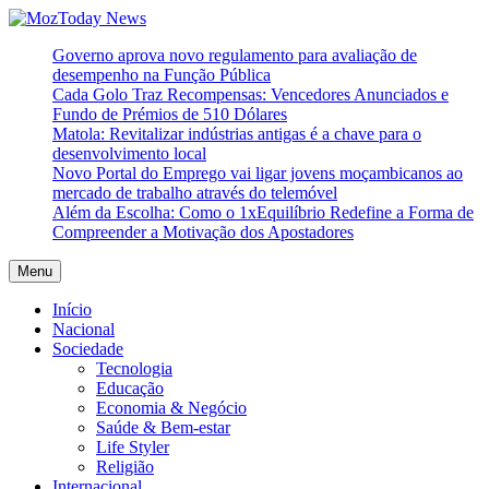
Skip
to
MozToday News
Onde a gente lê.
Governo aprova novo regulamento para avaliação de
content
desempenho na Função Pública
Cada Golo Traz Recompensas: Vencedores Anunciados e
Fundo de Prémios de 510 Dólares
Matola: Revitalizar indústrias antigas é a chave para o
desenvolvimento local
Novo Portal do Emprego vai ligar jovens moçambicanos ao
mercado de trabalho através do telemóvel
Além da Escolha: Como o 1xEquilíbrio Redefine a Forma de
Compreender a Motivação dos Apostadores
Menu
Início
Nacional
Sociedade
Tecnologia
Educação
Economia & Negócio
Saúde & Bem-estar
Life Styler
Religião
Internacional