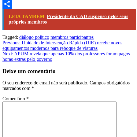
Link
Telegram
Share
LEIA TAMBÉM
Presidente da CAD suspenso pelos seus
próprios membros
Tagged:
diálogo político
membros participantes
Navegação
Previous:
Unidade de Intervenção Rápida (UIR) recebe novos
equipamentos modernos para reboque de viaturas
de
Next:
APUM revela que apenas 10% dos professores foram pagos
artigos
horas-extras pelo governo
Deixe um comentário
O seu endereço de email não será publicado.
Campos obrigatórios
marcados com
*
Comentário
*