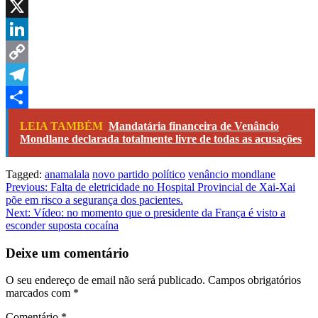
WhatsApp
X
LinkedIn
Copy
Link
Telegram
Share
LEIA TAMBÉM
Mandatária financeira de Venâncio
Mondlane declarada totalmente livre de todas as acusações
Tagged:
anamalala
novo partido político
venâncio mondlane
Navegação
Previous:
Falta de eletricidade no Hospital Provincial de Xai-Xai
põe em risco a segurança dos pacientes.
de
Next:
Vídeo: no momento que o presidente da França é visto a
artigos
esconder suposta cocaína
Deixe um comentário
O seu endereço de email não será publicado.
Campos obrigatórios
marcados com
*
Comentário
*