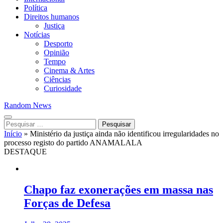
Política
Direitos humanos
Justiça
Notícias
Desporto
Opinião
Tempo
Cinema & Artes
Ciências
Curiosidade
Random News
Pesquisar
por:
Início
»
Ministério da justiça ainda não identificou irregularidades no
processo registo do partido ANAMALALA
DESTAQUE
Chapo faz exonerações em massa nas
Forças de Defesa