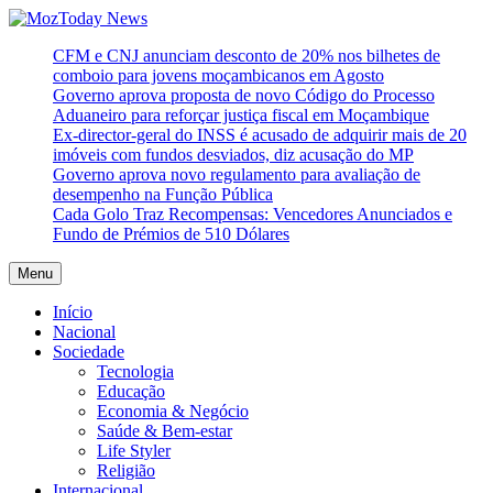
Skip
to
MozToday News
Onde a gente lê.
CFM e CNJ anunciam desconto de 20% nos bilhetes de
content
comboio para jovens moçambicanos em Agosto
Governo aprova proposta de novo Código do Processo
Aduaneiro para reforçar justiça fiscal em Moçambique
Ex-director-geral do INSS é acusado de adquirir mais de 20
imóveis com fundos desviados, diz acusação do MP
Governo aprova novo regulamento para avaliação de
desempenho na Função Pública
Cada Golo Traz Recompensas: Vencedores Anunciados e
Fundo de Prémios de 510 Dólares
Menu
Início
Nacional
Sociedade
Tecnologia
Educação
Economia & Negócio
Saúde & Bem-estar
Life Styler
Religião
Internacional