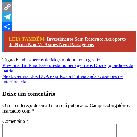
LinkedIn
Copy
Link
Telegram
Share
LEIA TAMBÉM
Investimento Sem Retorno: Aeroporto
de Nyusi Não Vê Aviões Nem Passageiros
Tagged:
linhas aéreas de Moçambique
nova gestão
Navegação
Previous:
Burkina Faso presta homenagem aos Dozos, guardiões da
pátria
de
Next:
General dos EUA expulso da Eritreia após acusações de
artigos
interferência
Deixe um comentário
O seu endereço de email não será publicado.
Campos obrigatórios
marcados com
*
Comentário
*