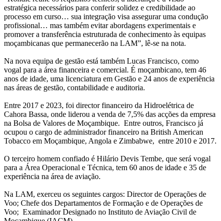
estratégica necessários para conferir solidez e credibilidade ao
processo em curso… sua integração visa assegurar uma condução
profissional… mas também evitar abordagens experimentais e
promover a transferência estruturada de conhecimento às equipas
moçambicanas que permanecerão na LAM”, lê-se na nota.
Na nova equipa de gestão está também Lucas Francisco, como
vogal para a área financeira e comercial. É moçambicano, tem 46
anos de idade, uma licenciatura em Gestão e 24 anos de experiência
nas áreas de gestão, contabilidade e auditoria.
Entre 2017 e 2023, foi director financeiro da Hidroelétrica de
Cahora Bassa, onde liderou a venda de 7,5% das acções da empresa
na Bolsa de Valores de Moçambique. Entre outros, Francisco já
ocupou o cargo de administrador financeiro na British American
Tobacco em Moçambique, Angola e Zimbabwe, entre 2010 e 2017.
O terceiro homem confiado é Hilário Devis Tembe, que será vogal
para a Área Operacional e Técnica, tem 60 anos de idade e 35 de
experiência na área de aviação.
Na LAM, exerceu os seguintes cargos: Director de Operações de
Voo; Chefe dos Departamentos de Formação e de Operações de
Voo; Examinador Designado no Instituto de Aviação Civil de
Moçambique (IACM).