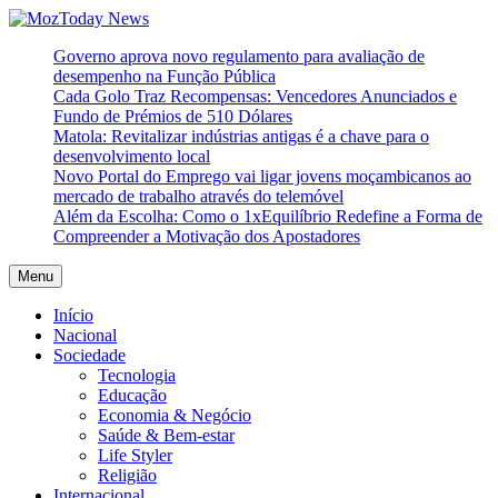
Skip
to
MozToday News
Onde a gente lê.
Governo aprova novo regulamento para avaliação de
content
desempenho na Função Pública
Cada Golo Traz Recompensas: Vencedores Anunciados e
Fundo de Prémios de 510 Dólares
Matola: Revitalizar indústrias antigas é a chave para o
desenvolvimento local
Novo Portal do Emprego vai ligar jovens moçambicanos ao
mercado de trabalho através do telemóvel
Além da Escolha: Como o 1xEquilíbrio Redefine a Forma de
Compreender a Motivação dos Apostadores
Menu
Início
Nacional
Sociedade
Tecnologia
Educação
Economia & Negócio
Saúde & Bem-estar
Life Styler
Religião
Internacional