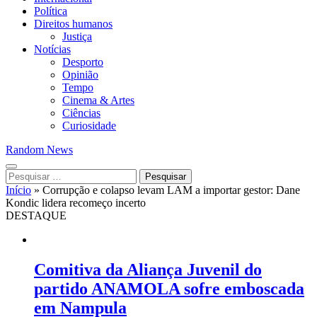
Política
Direitos humanos
Justiça
Notícias
Desporto
Opinião
Tempo
Cinema & Artes
Ciências
Curiosidade
Random News
Pesquisar
por:
Início
»
Corrupção e colapso levam LAM a importar gestor: Dane
Kondic lidera recomeço incerto
DESTAQUE
Comitiva da Aliança Juvenil do
partido ANAMOLA sofre emboscada
em Nampula