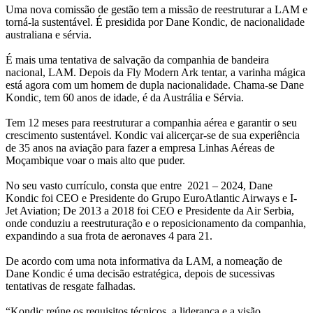
Uma nova comissão de gestão tem a missão de reestruturar a LAM e
torná-la sustentável. É presidida por Dane Kondic, de nacionalidade
australiana e sérvia.
É mais uma tentativa de salvação da companhia de bandeira
nacional, LAM. Depois da Fly Modern Ark tentar, a varinha mágica
está agora com um homem de dupla nacionalidade. Chama-se Dane
Kondic, tem 60 anos de idade, é da Austrália e Sérvia.
Tem 12 meses para reestruturar a companhia aérea e garantir o seu
crescimento sustentável. Kondic vai alicerçar-se de sua experiência
de 35 anos na aviação para fazer a empresa Linhas Aéreas de
Moçambique voar o mais alto que puder.
No seu vasto currículo, consta que entre 2021 – 2024, Dane
Kondic foi CEO e Presidente do Grupo EuroAtlantic Airways e I-
Jet Aviation; De 2013 a 2018 foi CEO e Presidente da Air Serbia,
onde conduziu a reestruturação e o reposicionamento da companhia,
expandindo a sua frota de aeronaves 4 para 21.
De acordo com uma nota informativa da LAM, a nomeação de
Dane Kondic é uma decisão estratégica, depois de sucessivas
tentativas de resgate falhadas.
“Kondic reúne os requisitos técnicos, a liderança e a visão