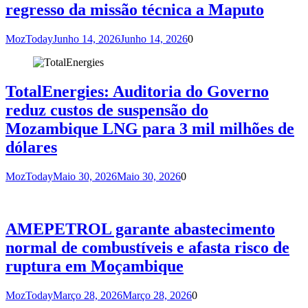
regresso da missão técnica a Maputo
MozToday
Junho 14, 2026
Junho 14, 2026
0
TotalEnergies: Auditoria do Governo
reduz custos de suspensão do
Mozambique LNG para 3 mil milhões de
dólares
MozToday
Maio 30, 2026
Maio 30, 2026
0
AMEPETROL garante abastecimento
normal de combustíveis e afasta risco de
ruptura em Moçambique
MozToday
Março 28, 2026
Março 28, 2026
0