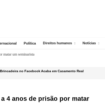
Direitos humanos
Notícias
ternacional
Política
r matar um seminarista
a Brincadeira no Facebook Acaba em Casamento Real
de drogas é descoberto na África do Sul; é o terceiro em um mês
ulga convocatória para jogos de qualificação ao Mundial 2026
 4 anos de prisão por matar
operação de 50 anos com Moçambique