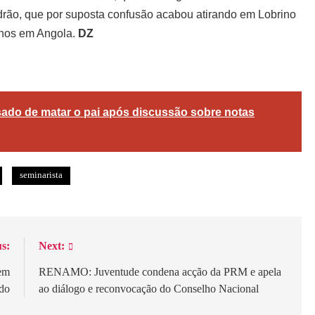
rão, que por suposta confusão acabou atirando em Lobrino
anos em Angola.
DZ
gram
are
ado de matar o pai após discussão sobre notas
seminarista
s:
Next:
 em
RENAMO: Juventude condena acção da PRM e apela
do
ao diálogo e reconvocação do Conselho Nacional