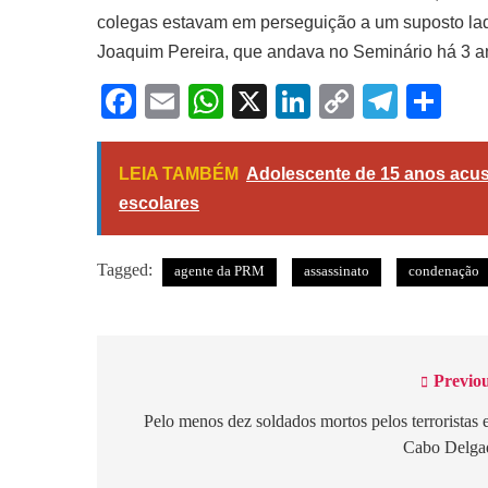
colegas estavam em perseguição a um suposto lad
Joaquim Pereira, que andava no Seminário há 3 
Facebook
Email
WhatsApp
X
LinkedIn
Copy
Tele
Sh
Link
LEIA TAMBÉM
Adolescente de 15 anos acus
escolares
Tagged:
agente da PRM
assassinato
condenação
Previou
Navegação
de
Pelo menos dez soldados mortos pelos terroristas
Cabo Delga
artigos