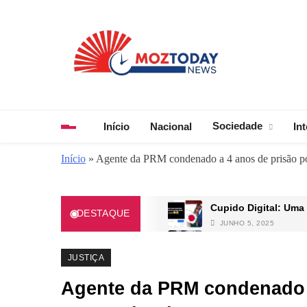
Skip
to
content
MozToday News
Onde a gente lê.
Sociedade
Início
Nacional
In
Início
»
Agente da PRM condenado a 4 anos de prisão po
Cupido Digital: Um
DESTAQUE
JUNHO 5, 2025
Mais um laboratório 
MAIO 15, 2025
JUSTIÇA
Chiquinho Conde div
Agente da PRM condenado a
AGOSTO 21, 2025
Itália mantém a co