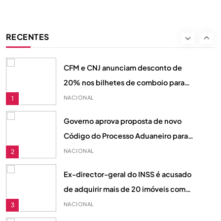
Além da Escolha: Como o 1xEquilíbrio
Redefine a Forma de Compreender a
RECENTES
Motivação dos Apostadores
DESPORTO
8
CFM e CNJ anunciam desconto de
20% nos bilhetes de comboio para
jovens moçambicanos em Agosto
NACIONAL
1
Governo aprova proposta de novo
Código do Processo Aduaneiro para
reforçar justiça fiscal em Moçambique
NACIONAL
2
Ex-director-geral do INSS é acusado
de adquirir mais de 20 imóveis com
fundos desviados, diz acusação do MP
NACIONAL
3