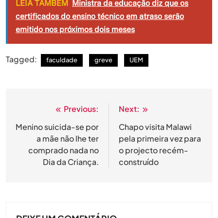
LEIA TAMBÉM
Ministra da educação diz que os
certificados do ensino técnico em atraso serão
emitido nos próximos dois meses
Tagged:
faculdade
greve
UEM
Previous:
Next:
Navegação
de
Menino suicida-se por
Chapo visita Malawi
a mãe não lhe ter
pela primeira vez para
artigos
comprado nada no
o projecto recém-
Dia da Criança.
construído