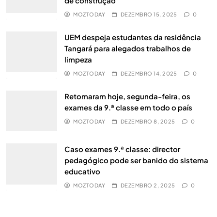
de construção
MOZTODAY
DEZEMBRO 15, 2025
0
UEM despeja estudantes da residência
Tangará para alegados trabalhos de
limpeza
Cada Golo Traz Recompensas:
MOZTODAY
DEZEMBRO 14, 2025
0
Vencedores Anunciados e Fundo de
Retomaram hoje, segunda-feira, os
Prémios de 510 Dólares
DESPORTO
5
exames da 9.ª classe em todo o país
MOZTODAY
DEZEMBRO 8, 2025
0
Matola: Revitalizar indústrias antigas é
a chave para o desenvolvimento local
Caso exames 9.ª classe: director
NACIONAL
UNCATEGORIZED
6
pedagógico pode ser banido do sistema
educativo
Novo Portal do Emprego vai ligar
MOZTODAY
DEZEMBRO 2, 2025
0
jovens moçambicanos ao mercado de
trabalho através do telemóvel
NACIONAL
7