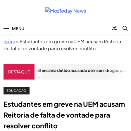
Skip
to
content
MozToday News
Onde a gente lê.
MENU
Início
»
Estudantes em greve na UEM acusam Reitoria
de falta de vontade para resolver conflito
Agente da penitenciária detido acusado de inserir drogas para re
DESTAQUE
ABRIL 15, 2025
EDUCAÇÃO
Estudantes em greve na UEM acusam
Reitoria de falta de vontade para
resolver conflito