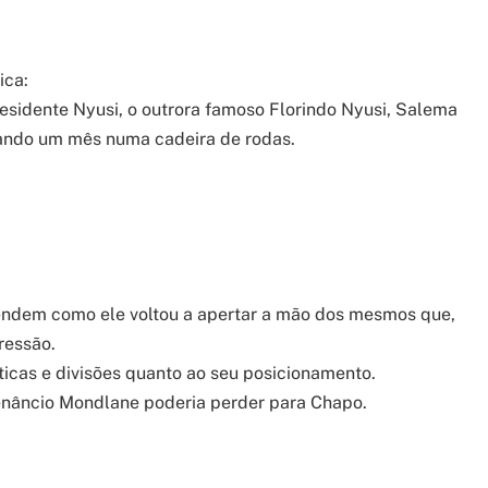
ica:
Presidente Nyusi, o outrora famoso Florindo Nyusi, Salema
cando um mês numa cadeira de rodas.
endem como ele voltou a apertar a mão dos mesmos que,
ressão.
ticas e divisões quanto ao seu posicionamento.
Venâncio Mondlane poderia perder para Chapo.
gram
are