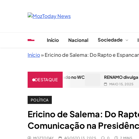
Skip
to
content
MozToday News
Onde a gente lê.
Sociedade
Início
Nacional
Início
»
Ericino de Salema: Do Rapto e Espanc
 e é encontrado desmaiado no WC
RENAMO divulga nomes de m
DESTAQUE
MAIO 15, 2025
POLÍTICA
Ericino de Salema: Do Rap
Comunicação na Presidênc
MOZTODAY
AGOSTO 13, 2025
0
2 MINS