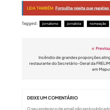
LEIA TAMBÉM
Forquilha rejeita que regalia
Tagged:
jornalismo
jornalista
nomeação
Previou
Navegação
de
Incêndio de grandes proporções atin
restaurante do Secretário-Geral da FRELI
artigos
em Mapu
DEIXE UM COMENTÁRIO
O seu endereço de email não será publicado