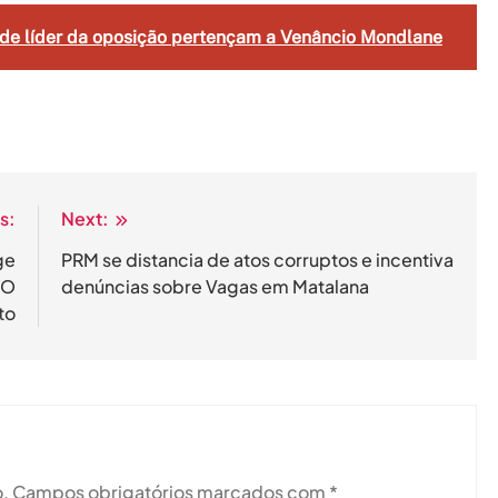
s de líder da oposição pertençam a Venâncio Mondlane
s:
Next:
ge
PRM se distancia de atos corruptos e incentiva
MO
denúncias sobre Vagas em Matalana
to
.
Campos obrigatórios marcados com
*