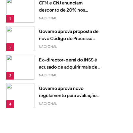
CFM e CNJ anunciam
desconto de 20% nos
bilhetes de comboio para
NACIONAL
1
jovens moçambicanos em
Agosto
Governo aprova proposta de
novo Código do Processo
Aduaneiro para reforçar
NACIONAL
2
justiça fiscal em Moçambique
Ex-director-geral do INSS é
acusado de adquirir mais de
20 imóveis com fundos
NACIONAL
3
desviados, diz acusação do
MP
Governo aprova novo
regulamento para avaliação
de desempenho na Função
NACIONAL
4
Pública
Cada Golo Traz Recompensas:
Vencedores Anunciados e
Fundo de Prémios de 510
DESPORTO
5