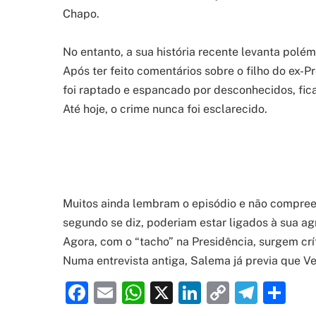
Chapo.
No entanto, a sua história recente levanta polém
Após ter feito comentários sobre o filho do ex-
foi raptado e espancado por desconhecidos, fi
Até hoje, o crime nunca foi esclarecido.
Muitos ainda lembram o episódio e não compre
segundo se diz, poderiam estar ligados à sua ag
Agora, com o “tacho” na Presidência, surgem crí
Numa entrevista antiga, Salema já previa que 
Facebook
Email
WhatsApp
X
LinkedIn
Copy
Tele
Sh
Link