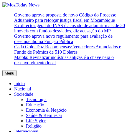
Skip
to
MozToday News
Onde a gente lê.
Governo aprova proposta de novo Código do Processo
content
Aduaneiro para reforçar justiça fiscal em Moçambique
Ex-director-geral do INSS é acusado de adquirir mais de 20
imóveis com fundos desviados, diz acusação do MP
Governo aprova novo regulamento para avaliação de
desempenho na Função Pública
Cada Golo Traz Recompensas: Vencedores Anunciados e
Fundo de Prémios de 510 Dólares
Matola: Revitalizar indústrias antigas é a chave para o
desenvolvimento local
Menu
Início
Nacional
Sociedade
Tecnologia
Educação
Economia & Negócio
Saúde & Bem-estar
Life Styler
Religião
Internacional