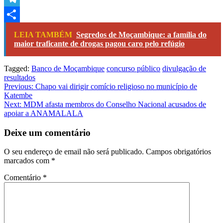
Link
Telegram
Share
LEIA TAMBÉM
Segredos de Moçambique: a família do
maior traficante de drogas pagou caro pelo refúgio
Tagged:
Banco de Moçambique
concurso público
divulgação de
resultados
Navegação
Previous:
Chapo vai dirigir comício religioso no município de
Katembe
de
Next:
MDM afasta membros do Conselho Nacional acusados de
artigos
apoiar a ANAMALALA
Deixe um comentário
O seu endereço de email não será publicado.
Campos obrigatórios
marcados com
*
Comentário
*