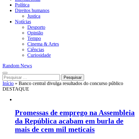
Política
Direitos humanos
Justiça
Notícias
Desporto
Opinião
Tempo
Cinema & Artes
Ciências
Curiosidade
Random News
Pesquisar
por:
Início
»
Banco central divulga resultados do concurso público
DESTAQUE
Promessas de emprego na Assembleia
da República acabam em burla de
mais de cem mil meticais