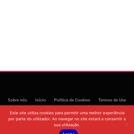
Sobre nós
Início
Política de Cookies
Termos de Uso
Política de Privacidade
Este site utiliza cookies para permitir uma melhor experiência
por parte do utilizador. Ao navegar no site estará a consentir a
© 2026 Moztoday News. Todos os direitos reservados.
sua utilização.
Aceito