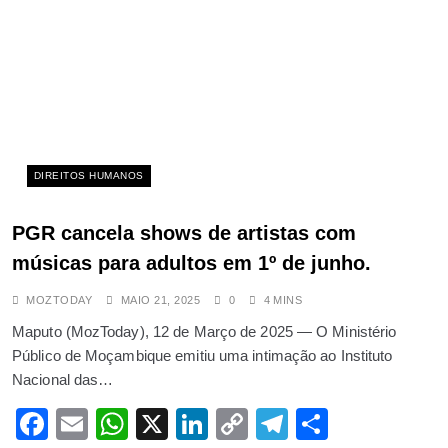
saúde
AGOSTO 14, 2025
Marinha do Paquistão apreende
drogas avaliadas em quase 1 mil
milhão de dólares no Mar Arábico
OUTUBRO 23, 2025
DIREITOS HUMANOS
Conflito: agente de trânsito parte
chave de carro e condutora
PGR cancela shows de artistas com
arranca celular do mesmo
músicas para adultos em 1º de junho.
AGOSTO 15, 2025
Transferências de Professores
MOZTODAY
MAIO 21, 2025
0
4 MINS
para cidade de Nampula Custam
Maputo (MozToday), 12 de Março de 2025 — O Ministério
Público de Moçambique emitiu uma intimação ao Instituto
até 70 Mil Meticais
Nacional das…
JULHO 24, 2025
Detido, em Tete, indivíduo acusado
Facebook
Email
WhatsApp
X
LinkedIn
Copy
Telegram
Share
de praticar duplo homicídio e