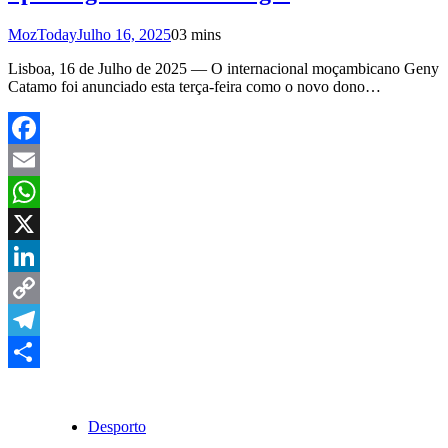
MozToday
Julho 16, 2025
0
3 mins
Lisboa, 16 de Julho de 2025 — O internacional moçambicano Geny
Catamo foi anunciado esta terça-feira como o novo dono…
Facebook
Email
WhatsApp
X
LinkedIn
Copy
Link
Telegram
Share
Desporto