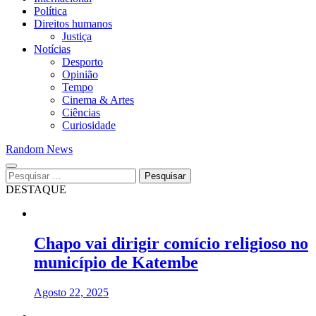
Política
Direitos humanos
Justiça
Notícias
Desporto
Opinião
Tempo
Cinema & Artes
Ciências
Curiosidade
Random News
Pesquisar
por:
DESTAQUE
Chapo vai dirigir comício religioso no
município de Katembe
Agosto 22, 2025