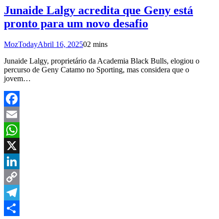
Junaide Lalgy acredita que Geny está
pronto para um novo desafio
MozToday
Abril 16, 2025
0
2 mins
Junaide Lalgy, proprietário da Academia Black Bulls, elogiou o
percurso de Geny Catamo no Sporting, mas considera que o
jovem…
Facebook
Email
WhatsApp
X
LinkedIn
Copy
Link
Telegram