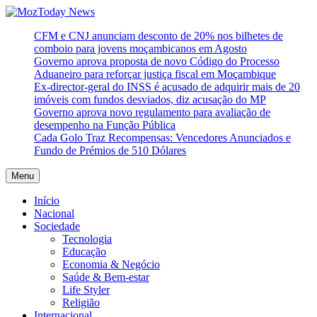
Skip
to
MozToday News
Onde a gente lê.
CFM e CNJ anunciam desconto de 20% nos bilhetes de
content
comboio para jovens moçambicanos em Agosto
Governo aprova proposta de novo Código do Processo
Aduaneiro para reforçar justiça fiscal em Moçambique
Ex-director-geral do INSS é acusado de adquirir mais de 20
imóveis com fundos desviados, diz acusação do MP
Governo aprova novo regulamento para avaliação de
desempenho na Função Pública
Cada Golo Traz Recompensas: Vencedores Anunciados e
Fundo de Prémios de 510 Dólares
Menu
Início
Nacional
Sociedade
Tecnologia
Educação
Economia & Negócio
Saúde & Bem-estar
Life Styler
Religião
Internacional