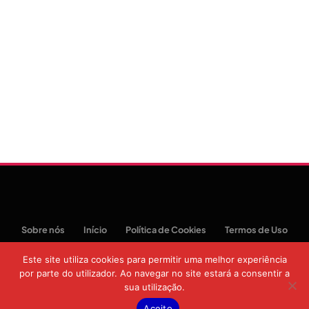
Sobre nós
Início
Política de Cookies
Termos de Uso
Política de Privacidade
Este site utiliza cookies para permitir uma melhor experiência
por parte do utilizador. Ao navegar no site estará a consentir a
© 2026 Moztoday News. Todos os direitos reservados.
sua utilização.
Aceito