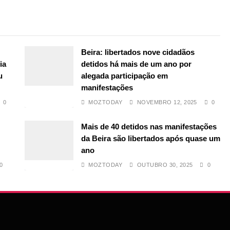
Beira: libertados nove cidadãos
ia
detidos há mais de um ano por
u
alegada participação em
manifestações
0
MOZTODAY
NOVEMBRO 12, 2025
0
Mais de 40 detidos nas manifestações
da Beira são libertados após quase um
ano
0
MOZTODAY
OUTUBRO 30, 2025
0