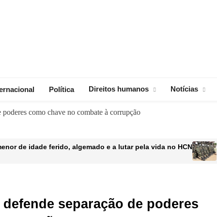
Direitos humanos
Notícias
ternacional
Política
e poderes como chave no combate à corrupção
enor de idade ferido, algemado e a lutar pela vida no HCN
de violar filha menor do proprietário de casa
o governo” mas atropela a precedência do estado
 defende separação de poderes
o de assassinar Kgaogelo Marota comparece ao tribunal na Áfri