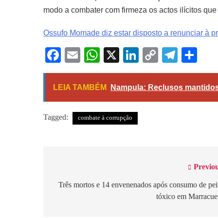
modo a combater com firmeza os actos ilícitos qu
Ossufo Momade diz estar disposto a renunciar à p
Facebook
Email
WhatsApp
X
LinkedIn
Copy
Tele
Sh
Link
LEIA TAMBÉM
Nampula: Reclusos mantidos
Tagged:
combate à corrupção
Previou
Navegação
de
Três mortos e 14 envenenados após consumo de pe
tóxico em Marracu
artigos