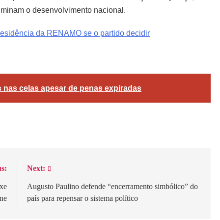
e minam o desenvolvimento nacional.
residência da RENAMO se o partido decidir
gram
are
 nas celas apesar de penas expiradas
s:
Next:
ixe
Augusto Paulino defende “encerramento simbólico” do
ene
país para repensar o sistema político