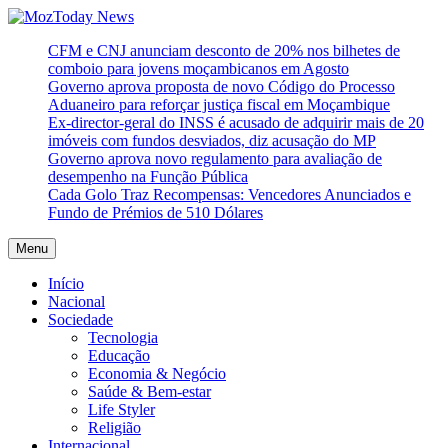
Skip
to
MozToday News
Onde a gente lê.
CFM e CNJ anunciam desconto de 20% nos bilhetes de
content
comboio para jovens moçambicanos em Agosto
Governo aprova proposta de novo Código do Processo
Aduaneiro para reforçar justiça fiscal em Moçambique
Ex-director-geral do INSS é acusado de adquirir mais de 20
imóveis com fundos desviados, diz acusação do MP
Governo aprova novo regulamento para avaliação de
desempenho na Função Pública
Cada Golo Traz Recompensas: Vencedores Anunciados e
Fundo de Prémios de 510 Dólares
Menu
Início
Nacional
Sociedade
Tecnologia
Educação
Economia & Negócio
Saúde & Bem-estar
Life Styler
Religião
Internacional