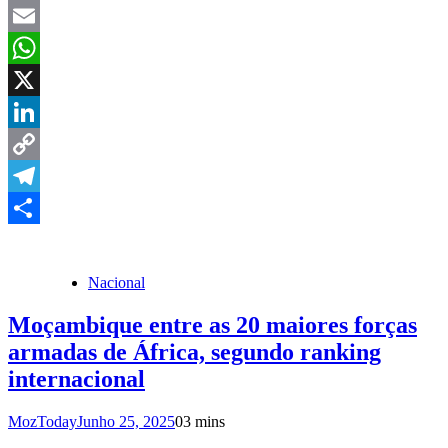
Facebook
Email
WhatsApp
X
LinkedIn
Copy
Link
Telegram
Share
Nacional
Moçambique entre as 20 maiores forças
armadas de África, segundo ranking
internacional
MozToday
Junho 25, 2025
0
3 mins