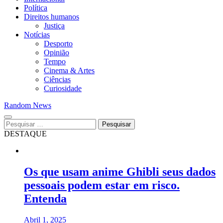
Política
Direitos humanos
Justiça
Notícias
Desporto
Opinião
Tempo
Cinema & Artes
Ciências
Curiosidade
Random News
Pesquisar
por:
DESTAQUE
Os que usam anime Ghibli seus dados
pessoais podem estar em risco.
Entenda
Abril 1, 2025