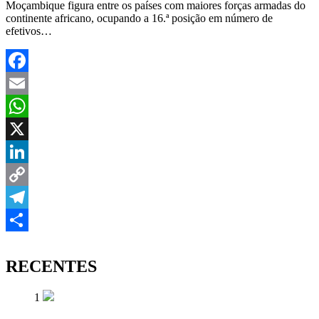
Moçambique figura entre os países com maiores forças armadas do
continente africano, ocupando a 16.ª posição em número de
efetivos…
Facebook
Email
WhatsApp
X
LinkedIn
Copy
Link
Telegram
Share
RECENTES
1