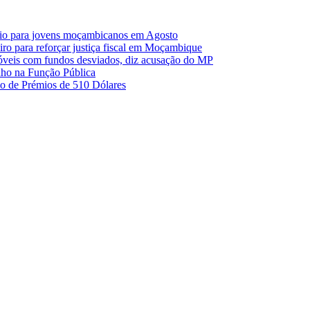
io para jovens moçambicanos em Agosto
o para reforçar justiça fiscal em Moçambique
móveis com fundos desviados, diz acusação do MP
nho na Função Pública
 de Prémios de 510 Dólares