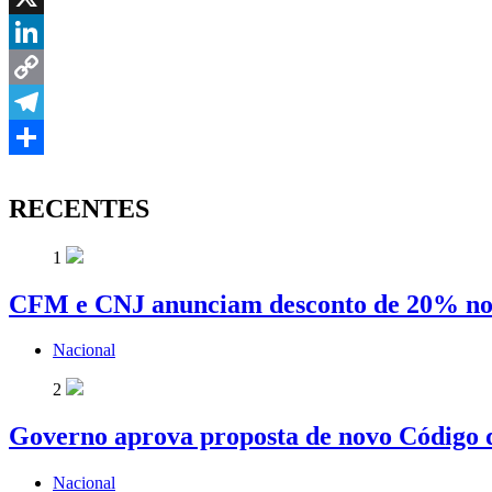
X
LinkedIn
Copy
Link
Telegram
Share
RECENTES
1
CFM e CNJ anunciam desconto de 20% nos
Nacional
2
Governo aprova proposta de novo Código d
Nacional