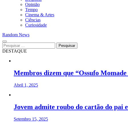
Opinião
Tempo
Cinema & Artes
Ciências
Curiosidade
Random News
Pesquisar
por:
DESTAQUE
Membros dizem que “Ossufo Momade é
Abril 1, 2025
Jovem admite roubo do cartão do pai e
Setembro 15, 2025