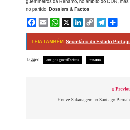
guerrilheiros da Renamo, no âmbito do DDR, mas a
no partido.
Dossiers & Factos
Facebook
Email
WhatsApp
X
LinkedIn
Copy
Tele
Sh
Link
LEIA TAMBÉM
Secretário de Estado Portu
Tagged:
antigos guerrilheiros
renamo
Previou
Navegação
de
Houve Sakanagem no Santiago Bernab
artigos