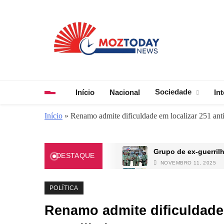
Skip
to
content
MozToday News
Onde a gente lê.
Sociedade
Início
Nacional
In
Início
»
Renamo admite dificuldade em localizar 251 anti
Grupo de ex‑guerril
DESTAQUE
NOVEMBRO 11, 2025
Relatório da MISA d
MAIO 7, 2025
POLÍTICA
Hospital Central de
Renamo admite dificuldade 
AGOSTO 25, 2025
A jornada dos esper