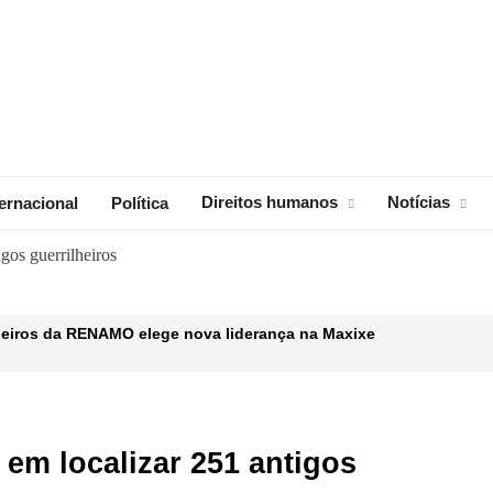
Direitos humanos
Notícias
ternacional
Política
gos guerrilheiros
heiros da RENAMO elege nova liderança na Maxixe
enuncia repressão crescente à liberdade de imprensa em Moçamb
 Quelimane Abre Concurso para 14 Vagas de Pessoal de Saúde
em localizar 251 antigos
matozoides até a fecundação – uma corrida pela vida