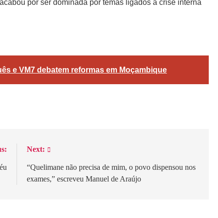
cabou por ser dominada por temas ligados à crise interna
gram
are
guês e VM7 debatem reformas em Moçambique
s:
Next:
éu
“Quelimane não precisa de mim, o povo dispensou nos
exames,” escreveu Manuel de Araújo