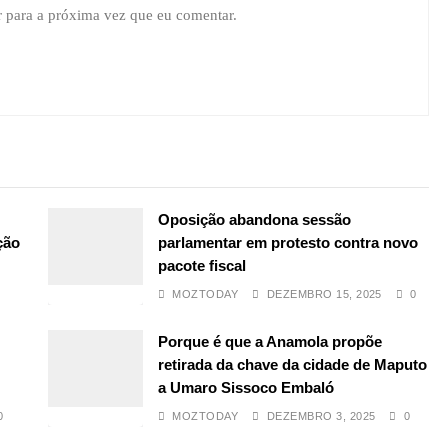
r para a próxima vez que eu comentar.
Oposição abandona sessão
ção
parlamentar em protesto contra novo
pacote fiscal
MOZTODAY
DEZEMBRO 15, 2025
0
Porque é que a Anamola propõe
retirada da chave da cidade de Maputo
a Umaro Sissoco Embaló
0
MOZTODAY
DEZEMBRO 3, 2025
0