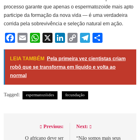
processo garante que apenas o espermatozoide mais apto
participe da formação da nova vida — é uma verdadeira
corrida pela sobrevivência e seleção natural em ação.
Facebook
Email
WhatsApp
X
LinkedIn
Copy
Telegram
Share
Link
LEIA TAMBÉM
Pela primeira vez cientistas criam
robô que se transforma em líquido e volta ao
normal
Tagged:
espermatozóides
fecundação
Previous:
Next:
Navegação
de
O africano deve ser
“Não somos mais seus