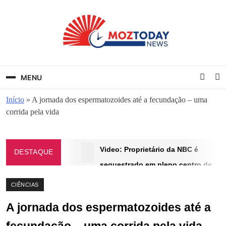
Skip
to
content
MozToday News
Onde a gente lê.
MENU
Início
»
A jornada dos espermatozoides até a fecundação – uma
corrida pela vida
Video: Proprietário da NBC é
DESTAQUE
sequestrado em pleno centro de
Maputo
CIÊNCIAS
OUTUBRO 7, 2025
A jornada dos espermatozoides até a
Israel expande ofensiva para
‘controlar vastas áreas’ em Gaza