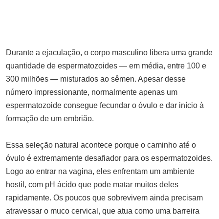
ouvimos isso antes.
ABRIL 3, 2025
Burkina Faso diz que frustrou
plano para semear “caos total”,
Durante a ejaculação, o corpo masculino libera uma grande
culpa Costa do Marfim
quantidade de espermatozoides — em média, entre 100 e
ABRIL 22, 2025
300 milhões — misturados ao sêmen. Apesar desse
Indivíduo detido em Maputo por
número impressionante, normalmente apenas um
porte ilegal de arma de pressão
espermatozoide consegue fecundar o óvulo e dar início à
tipo AK-47
formação de um embrião.
SETEMBRO 12, 2025
Ex-guerrilheiros da RENAMO
Essa seleção natural acontece porque o caminho até o
cercam edifício do Conselho
óvulo é extremamente desafiador para os espermatozoides.
Autárquico de Quelimane
Logo ao entrar na vagina, eles enfrentam um ambiente
MAIO 15, 2025
hostil, com pH ácido que pode matar muitos deles
Líder Superior do do Irão avisa
rapidamente. Os poucos que sobrevivem ainda precisam
que o país vai retaliar caso seja
atravessar o muco cervical, que atua como uma barreira