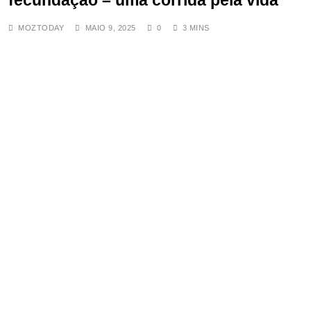
fecundação – uma corrida pela vida
ABRIL 2, 2025
Museveni alerta para “guerras
MOZTODAY
MAIO 9, 2025
0
3 MINS
futuras” caso Quénia não garanta
acesso permanente ao Oceano
Índico
NOVEMBRO 14, 2025
TA ordena demolição de bancas
na faixa de rodagem da EN6 na
Beira
JULHO 3, 2025
Lineu Candeeiro Preparou Festa
Antes da Derrota nas Urnas da
CTA
MAIO 15, 2025
Habitação para jovens: Tentativa
de acalmar a tensão social? Já