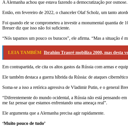
A Alemanha achou que estava fazendo a democratização por osmose. 
Então, em fevereiro de 2022, o chanceler Olaf Scholz, um tanto ator
Foi quando ele se comprometeu a investir a monumental quantia de 100
Breuer diz que isso não foi suficiente.
“Nós tapamos um pouco os buracos”, ele afirma. “Mas a situação é m
LEIA TAMBÉM
Ibrahim Traoré mobiliza 2000, mas desta v
Em contrapartida, ele cita os altos gastos da Rússia com armas e equi
Ele também destaca a guerra híbrida da Rússia: de ataques cibernético
Soma-se a isso a retórica agressiva de Vladimir Putin, e o general Br
“Diferentemente do mundo ocidental, a Rússia não está pensando em ca
me faz pensar que estamos enfrentando uma ameaça real”.
Ele argumenta que a Alemanha precisa agir rapidamente.
‘Muito pouco de tudo’