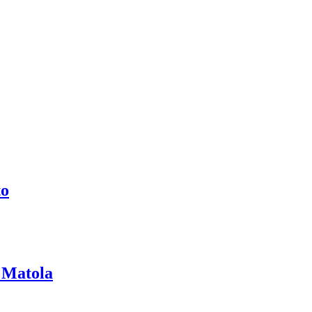
to
 Matola