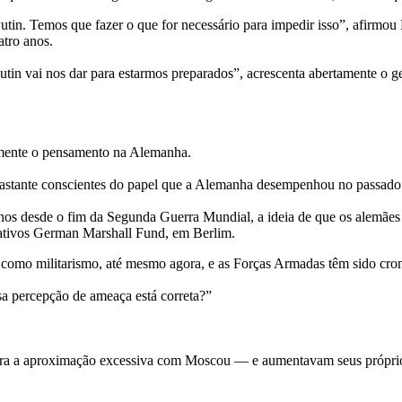
n. Temos que fazer o que for necessário para impedir isso”, afirmou 
atro anos.
tin vai nos dar para estarmos preparados”, acrescenta abertamente o g
mente o pensamento na Alemanha.
r, bastante conscientes do papel que a Alemanha desempenhou no passad
os desde o fim da Segunda Guerra Mundial, a ideia de que os alemães 
rativos German Marshall Fund, em Berlim.
 como militarismo, até mesmo agora, e as Forças Armadas têm sido cro
a percepção de ameaça está correta?”
ntra a aproximação excessiva com Moscou — e aumentavam seus própri