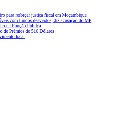
o para reforçar justiça fiscal em Moçambique
móveis com fundos desviados, diz acusação do MP
nho na Função Pública
 de Prémios de 510 Dólares
lvimento local