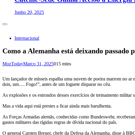
Junho 20, 2025
Internacional
Como a Alemanha está deixando passado pa
MozToday
Março 31, 2025
0
15 mins
Um lançador de mísseis espalha uma nuvem de poeira marrom no ar en
dois, um…. Fogo!”, antes de um foguete disparar no céu.
As explosões e os estrondos desses exercícios de treinamento milita
Mas a vida aqui está prestes a ficar ainda mais barulhenta.
As Forças Armadas alemãs, conhecidas como Bundeswehr, receberam re
gastos militares das rígidas regras de dívida nacional do país.
O general Carsten Breuer, chefe da Defesa da Alemanha, disse à BBC q