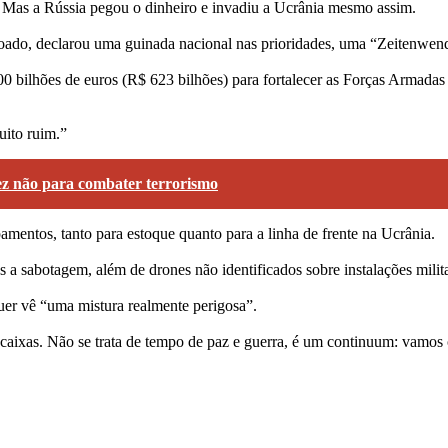
Mas a Rússia pegou o dinheiro e invadiu a Ucrânia mesmo assim.
doado, declarou uma guinada nacional nas prioridades, uma “Zeitenwen
 bilhões de euros (R$ 623 bilhões) para fortalecer as Forças Armadas 
uito ruim.”
ez não para combater terrorismo
pamentos, tanto para estoque quanto para a linha de frente na Ucrânia.
s a sabotagem, além de drones não identificados sobre instalações milit
euer vê “uma mistura realmente perigosa”.
ixas. Não se trata de tempo de paz e guerra, é um continuum: vamos co