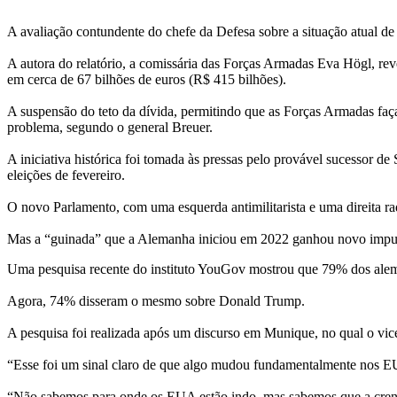
A avaliação contundente do chefe da Defesa sobre a situação atual de
A autora do relatório, a comissária das Forças Armadas Eva Högl, rev
em cerca de 67 bilhões de euros (R$ 415 bilhões).
A suspensão do teto da dívida, permitindo que as Forças Armadas faç
problema, segundo o general Breuer.
A iniciativa histórica foi tomada às pressas pelo provável sucessor d
eleições de fevereiro.
O novo Parlamento, com uma esquerda antimilitarista e uma direita ra
Mas a “guinada” que a Alemanha iniciou em 2022 ganhou novo impul
Uma pesquisa recente do instituto YouGov mostrou que 79% dos alemã
Agora, 74% disseram o mesmo sobre Donald Trump.
A pesquisa foi realizada após um discurso em Munique, no qual o vice
“Esse foi um sinal claro de que algo mudou fundamentalmente nos E
“Não sabemos para onde os EUA estão indo, mas sabemos que a crenç