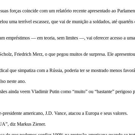
 suas forças coincide com um relatório recente apresentado ao Parlame
elou uma terrível escassez, que vai de munição a soldados, até quartéi
am empréstimos — em teoria, sem limites —, vai oferecer acesso a uma 
e Scholz, Friedrich Merz, o que pegou muitos de surpresa. Ele apresento
dical que simpatiza com a Rússia, poderia ter se mostrado menos favorá
so neste ano.
es ainda veem Vladimir Putin como “muito” ou “bastante” perigoso pa
-presidente americano, J.D. Vance, atacou a Europa e seus valores.
UA”, diz Markus Ziener.
a de que podemos confiar 100% na proteção americana quando se trat