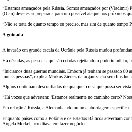
“Estamos ameaçados pela Rússia. Somos ameaçados por (Vladimir) Puti
(Otan) deve estar preparada para um possível ataque nos próximos qu
“Não se trata de quanto tempo eu preciso, mas sim de quanto tempo Pu
A guinada
A invasão em grande escala da Ucrânia pela Rússia mudou profunda
Há décadas, as pessoas aqui são criadas rejeitando o poderio milita
“Iniciamos duas guerras mundiais. Embora já tenham se passado 80 an
muitas pessoas”, explica Markus Ziener, da organização sem fins luc
Alguns continuam desconfiados de qualquer coisa que possa ser vista
“Há vozes que advertem: ‘Estamos realmente no caminho certo? Noss
Em relação à Rússia, a Alemanha adotou uma abordagem específica.
Enquanto países como a Polônia e os Estados Bálticos advertiam co
Angela Merkel, acreditava em fazer negócios.