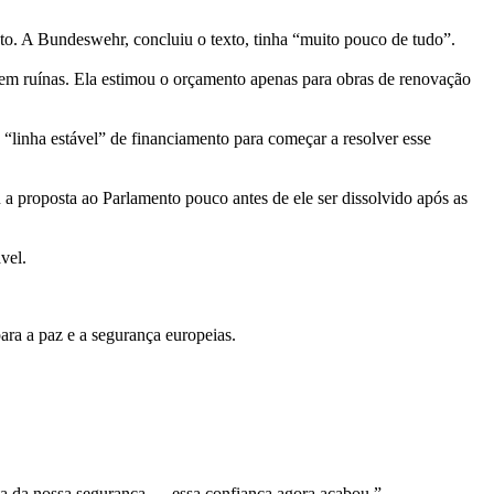
nto. A Bundeswehr, concluiu o texto, tinha “muito pouco de tudo”.
s em ruínas. Ela estimou o orçamento apenas para obras de renovação
“linha estável” de financiamento para começar a resolver esse
u a proposta ao Parlamento pouco antes de ele ser dissolvido após as
vel.
ra a paz e a segurança europeias.
a da nossa segurança — essa confiança agora acabou.”