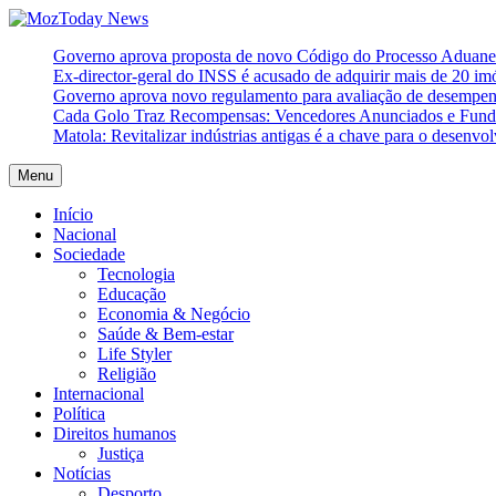
Skip
to
MozToday News
Onde a gente lê.
Governo aprova proposta de novo Código do Processo Aduaneir
content
Ex-director-geral do INSS é acusado de adquirir mais de 20 i
Governo aprova novo regulamento para avaliação de desempe
Cada Golo Traz Recompensas: Vencedores Anunciados e Fundo
Matola: Revitalizar indústrias antigas é a chave para o desenvo
Menu
Início
Nacional
Sociedade
Tecnologia
Educação
Economia & Negócio
Saúde & Bem-estar
Life Styler
Religião
Internacional
Política
Direitos humanos
Justiça
Notícias
Desporto