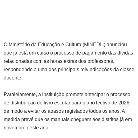
DEZEMBRO 15, 2025
Zimbabwe relança comboios de
luxo para atrair turistas
SETEMBRO 11, 2025
Duas mil raparigas alcançadas por
serviços de aconselhamento e
O Ministério da Educação e Cultura (MINEDH) anunciou
que já está em curso o processo de pagamento das dívidas
testagem ao VIH em Cuamba
relacionadas com as horas extras dos professores,
DEZEMBRO 2, 2025
Partido ANAMOLA realiza primeiro
respondendo a uma das principais reivindicações da classe
conselho nacional neste sábado
docente.
na Beira
Paralelamente, a instituição promete antecipar o processo
SETEMBRO 19, 2025
Autocarro da JM Transporte
de distribuição do livro escolar para o ano lectivo de 2026,
de modo a evitar os atrasos registados todos os anos. A
capota em Zavala e provoca vários
medida prevê que os manuais cheguem aos distritos já em
feridos
novembro deste ano.
DEZEMBRO 14, 2025