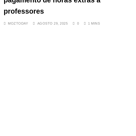
pagamento de horas extras a
palácio presidencial da Geórgia
professores
OUTUBRO 8, 2025
Vídeo: População de Mocímboa da
MOZTODAY
AGOSTO 29, 2025
0
1 MINS
Praia prefere tropas ruandesas às
moçambicanas
SETEMBRO 11, 2025
Vídeo: População enfrenta matas e
mar na fuga ao terror em Cabo
Delgado
SETEMBRO 13, 2025
Director rouba na sua própria
escola e volta a dirigir a mesma
ABRIL 1, 2025
EUA anunciam desmantelamento
de conspiração terrorista planeada
para o Ano Novo