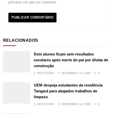
próxima vez que eu comentar.
RELACIONADOS
Dois alunos ficam sem resultados
escolares após morte do pai por dívida de
construção
MOZTODAY
DEZEMBRO 15, 2025
0
UEM despeja estudantes da residência
Tangará para alegados trabalhos de
limpeza
MOZTODAY
DEZEMBRO 14, 2025
0