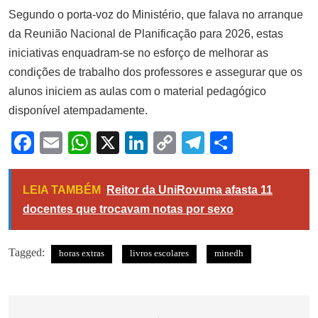
Segundo o porta-voz do Ministério, que falava no arranque
da Reunião Nacional de Planificação para 2026, estas
iniciativas enquadram-se no esforço de melhorar as
condições de trabalho dos professores e assegurar que os
alunos iniciem as aulas com o material pedagógico
disponível atempadamente.
Facebook
Email
WhatsApp
X
LinkedIn
Copy
Telegram
Share
Link
LEIA TAMBÉM
Reitor da UniRovuma afasta 11
docentes que trocavam notas por sexo
Tagged:
horas extras
livros escolares
minedh