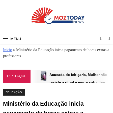
Skip
to
content
MozToday News
Onde a gente lê.
MENU
Início
»
Ministério da Educação inicia pagamento de horas extras a
professores
Acusada de feitiçaria, Mulher não
DESTAQUE
resiste a ritual e morre sob olhar
dos filhos
EDUCAÇÃO
AGOSTO 27, 2025
Ministério da Educação inicia
Protestos violentos em Tbilisi:
manifestantes tentam invadir