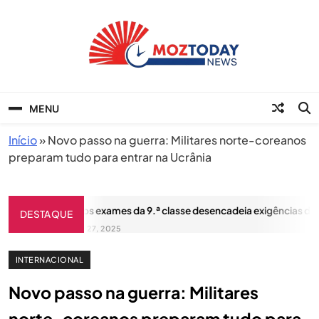
Skip
to
content
MozToday News
Onde a gente lê.
MENU
Início
»
Novo passo na guerra: Militares norte-coreanos
preparam tudo para entrar na Ucrânia
Escândalo dos exames da 9.ª classe desencadeia exigências de de
DESTAQUE
NOVEMBRO 27, 2025
INTERNACIONAL
Novo passo na guerra: Militares
norte-coreanos preparam tudo para