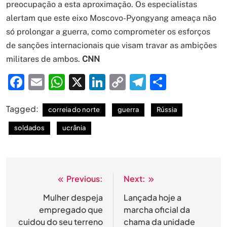
preocupação a esta aproximação. Os especialistas
alertam que este eixo Moscovo-Pyongyang ameaça não
só prolongar a guerra, como comprometer os esforços
de sanções internacionais que visam travar as ambições
militares de ambos.
CNN
Facebook
Email
WhatsApp
X
LinkedIn
Copy
Telegram
Share
Link
Tagged:
correia do norte
guerra
Rússia
soldados
ucrânia
Previous:
Next:
Navegação
de
Mulher despeja
Lançada hoje a
empregado que
marcha oficial da
artigos
cuidou do seu terreno
chama da unidade