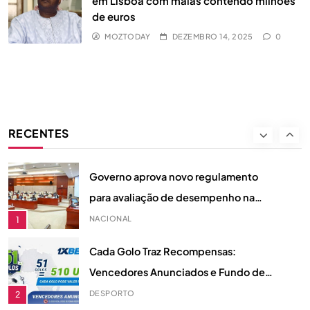
em Lisboa com malas contendo milhões
internacional.
de euros
INSS esclarece suspensão de pensão
MOZTODAY
DEZEMBRO 14, 2025
0
de sobrevivência a viúva em
Quelimane
NACIONAL
7
Líder do MDM condiciona o
desenvolvimento da saúde e
RECENTES
educação à saída da FRELIMO do
POLÍTICA
8
governo
Governo aprova novo regulamento
para avaliação de desempenho na
Função Pública
NACIONAL
1
Cada Golo Traz Recompensas:
Vencedores Anunciados e Fundo de
Prémios de 510 Dólares
DESPORTO
2