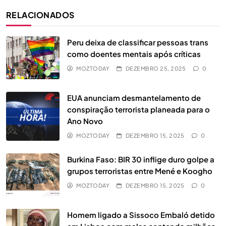
RELACIONADOS
Peru deixa de classificar pessoas trans
como doentes mentais após críticas
MOZTODAY
DEZEMBRO 25, 2025
0
EUA anunciam desmantelamento de
conspiração terrorista planeada para o
Ano Novo
Além da Escolha: Como o 1xEquilíbrio
MOZTODAY
DEZEMBRO 15, 2025
0
Redefine a Forma de Compreender a
Burkina Faso: BIR 30 inflige duro golpe a
Motivação dos Apostadores
DESPORTO
5
grupos terroristas entre Mené e Koogho
MOZTODAY
DEZEMBRO 15, 2025
0
O play-off entra na fase decisiva: a
1xBet destaca os principais jogos dos
Homem ligado a Sissoco Embaló detido
quartos de final do maior torneio
DESPORTO
6