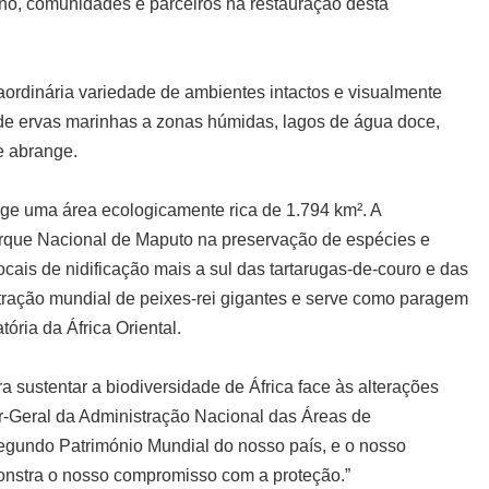
no, comunidades e parceiros na restauração desta
ordinária variedade de ambientes intactos e visualmente
 de ervas marinhas a zonas húmidas, lagos de água doce,
e abrange.
ge uma área ecologicamente rica de 1.794 km². A
rque Nacional de Maputo na preservação de espécies e
cais de nidificação mais a sul das tartarugas-de-couro e das
tração mundial de peixes-rei gigantes e serve como paragem
ória da África Oriental.
 sustentar a biodiversidade de África face às alterações
or-Geral da Administração Nacional das Áreas de
undo Património Mundial do nosso país, e o nosso
onstra o nosso compromisso com a proteção.”