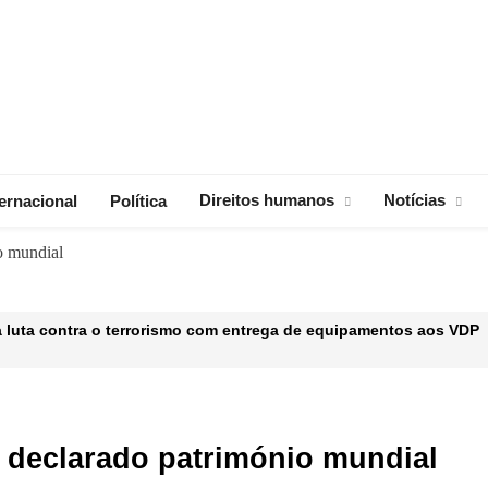
Direitos humanos
Notícias
ternacional
Política
o mundial
a luta contra o terrorismo com entrega de equipamentos aos VDP
surgentes em Cabo Delgado
de Tete paralisada desde segunda-feira devido à falta de credelec
 declarado património mundial
Donald Trump Recebe Cristiano Ronaldo na Casa Branca