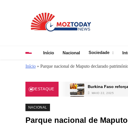
Skip
to
content
MozToday News
Onde a gente lê.
Sociedade
Início
Nacional
In
Início
»
Parque nacional de Maputo declarado patrimóni
Burkina Faso reforç
DESTAQUE
MAIO 22, 2025
FADM abate seis in
MAIO 21, 2025
NACIONAL
Identificação Civil 
Parque nacional de Maputo
NOVEMBRO 20, 2025
Encontro de Titãs: 