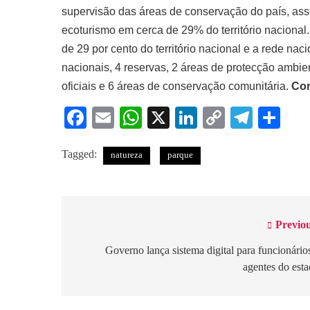
supervisão das áreas de conservação do país, as
ecoturismo em cerca de 29% do território nacion
de 29 por cento do território nacional e a rede n
nacionais, 4 reservas, 2 áreas de protecção ambie
oficiais e 6 áreas de conservação comunitária.
Com
Facebook
Email
WhatsApp
X
LinkedIn
Copy
Tele
Sh
Link
Tagged:
natureza
parque
Previou
Navegação
de
Governo lança sistema digital para funcionário
agentes do est
artigos