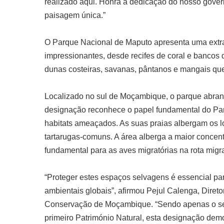
realizado aqui. Honra a dedicação do nosso gover
paisagem única.”
O Parque Nacional de Maputo apresenta uma extra
impressionantes, desde recifes de coral e bancos
dunas costeiras, savanas, pântanos e mangais qu
Localizado no sul de Moçambique, o parque abran
designação reconhece o papel fundamental do Pa
habitats ameaçados. As suas praias albergam os lo
tartarugas-comuns. A área alberga a maior concen
fundamental para as aves migratórias na rota migrat
“Proteger estes espaços selvagens é essencial para
ambientais globais”, afirmou Pejul Calenga, Diret
Conservação de Moçambique. “Sendo apenas o seg
primeiro Património Natural, esta designação dem