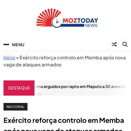
Skip
to
content
MozToday News
Onde a gente lê.
MENU
Início
»
Exército reforça controlo em Memba após nova
vaga de ataques armados
Justiça condena arguidos por rapto em Maputo a 30 anos de pris
DESTAQUE
ABRIL 23, 2025
NACIONAL
Exército reforça controlo em Memba
após nova vaga de ataques armados