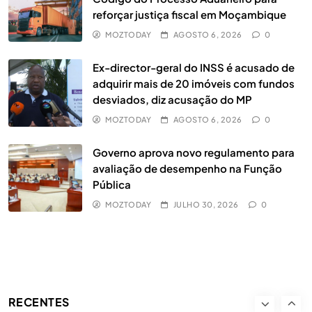
reforçar justiça fiscal em Moçambique
MOZTODAY
AGOSTO 6, 2026
0
Cada Golo Traz Recompensas:
Vencedores Anunciados e Fundo de
Ex-director-geral do INSS é acusado de
adquirir mais de 20 imóveis com fundos
Prémios de 510 Dólares
DESPORTO
5
desviados, diz acusação do MP
Matola: Revitalizar indústrias antigas é
MOZTODAY
AGOSTO 6, 2026
0
a chave para o desenvolvimento local
Governo aprova novo regulamento para
NACIONAL
UNCATEGORIZED
6
avaliação de desempenho na Função
Pública
Novo Portal do Emprego vai ligar
MOZTODAY
JULHO 30, 2026
0
jovens moçambicanos ao mercado de
trabalho através do telemóvel
NACIONAL
7
Além da Escolha: Como o 1xEquilíbrio
Redefine a Forma de Compreender a
RECENTES