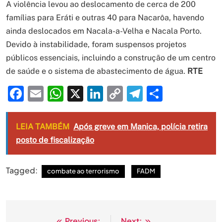
A violência levou ao deslocamento de cerca de 200
famílias para Eráti e outras 40 para Nacarôa, havendo
ainda deslocados em Nacala-a-Velha e Nacala Porto.
Devido à instabilidade, foram suspensos projetos
públicos essenciais, incluindo a construção de um centro
de saúde e o sistema de abastecimento de água.
RTE
Facebook
Email
WhatsApp
X
LinkedIn
Copy
Telegram
Share
Link
LEIA TAMBÉM
Após greve em Manica, polícia retira
posto de fiscalização
Tagged:
combate ao terrorismo
FADM
Previous:
Next: