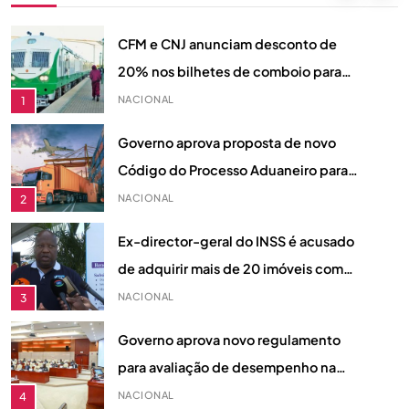
Motivação dos Apostadores
DESPORTO
8
CFM e CNJ anunciam desconto de
20% nos bilhetes de comboio para
jovens moçambicanos em Agosto
NACIONAL
1
Governo aprova proposta de novo
Código do Processo Aduaneiro para
reforçar justiça fiscal em Moçambique
NACIONAL
2
Ex-director-geral do INSS é acusado
de adquirir mais de 20 imóveis com
fundos desviados, diz acusação do MP
NACIONAL
3
Governo aprova novo regulamento
para avaliação de desempenho na
Função Pública
NACIONAL
4