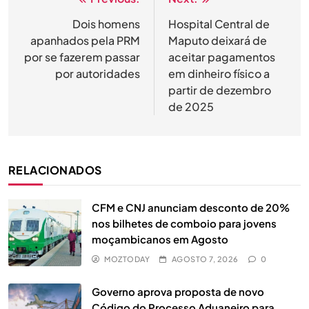
Navegação
de
Dois homens
Hospital Central de
apanhados pela PRM
Maputo deixará de
artigos
por se fazerem passar
aceitar pagamentos
por autoridades
em dinheiro físico a
partir de dezembro
de 2025
RELACIONADOS
CFM e CNJ anunciam desconto de 20%
nos bilhetes de comboio para jovens
moçambicanos em Agosto
MOZTODAY
AGOSTO 7, 2026
0
Governo aprova proposta de novo
Código do Processo Aduaneiro para