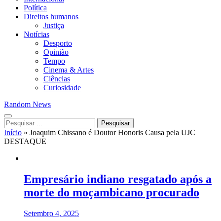
Política
Direitos humanos
Justiça
Notícias
Desporto
Opinião
Tempo
Cinema & Artes
Ciências
Curiosidade
Random News
Pesquisar
por:
Início
»
Joaquim Chissano é Doutor Honoris Causa pela UJC
DESTAQUE
Empresário indiano resgatado após a
morte do moçambicano procurado
Setembro 4, 2025