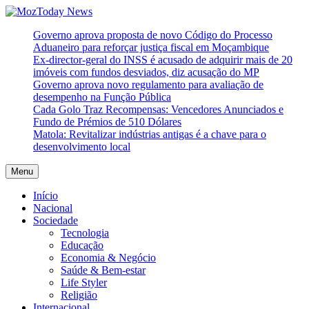
Skip
to
MozToday News
Onde a gente lê.
Governo aprova proposta de novo Código do Processo
content
Aduaneiro para reforçar justiça fiscal em Moçambique
Ex-director-geral do INSS é acusado de adquirir mais de 20
imóveis com fundos desviados, diz acusação do MP
Governo aprova novo regulamento para avaliação de
desempenho na Função Pública
Cada Golo Traz Recompensas: Vencedores Anunciados e
Fundo de Prémios de 510 Dólares
Matola: Revitalizar indústrias antigas é a chave para o
desenvolvimento local
Menu
Início
Nacional
Sociedade
Tecnologia
Educação
Economia & Negócio
Saúde & Bem-estar
Life Styler
Religião
Internacional