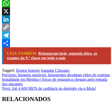
Email
WhatsApp
X
LinkedIn
Copy
Link
Telegram
Share
LEIA TAMBÉM
Retomaram hoje, segunda-feira, os
exames da 9.ª classe em todo o país
Tagged:
Doutor honoris
Joaquim Chissano
Navegação
Previous:
Imagens sensíveis: Insurgentes divulgam vídeo de extrema
brutalidade em Memba e forças de segurança chegam após retirada
de
dos atacantes
artigos
Next:
Até 4 600 MZN de cashback no depósito via e-Mola!
RELACIONADOS