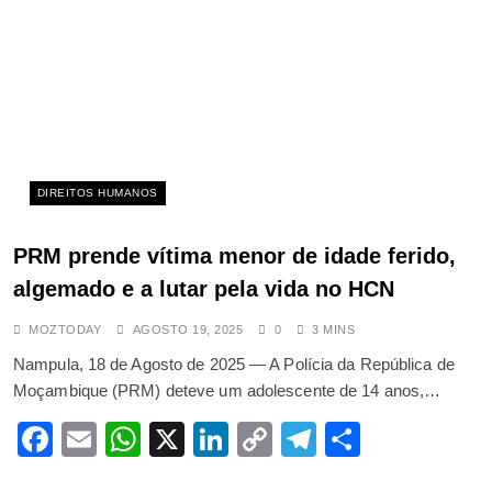
carbonizado
OUTUBRO 1, 2025
O mundo tem parar a “desviar o
olhar” da catástrofe que se vive
no Sudão
ABRIL 15, 2025
DIREITOS HUMANOS
Vodacom e Starlink unem forças
para expandir internet em África –
PRM prende vítima menor de idade ferido,
mas deixam a África do Sul, terra
algemado e a lutar pela vida no HCN
natal de Elon Musk e origem da
MOZTODAY
AGOSTO 19, 2025
0
3 MINS
Vodacom, de fora
Nampula, 18 de Agosto de 2025 — A Polícia da República de
NOVEMBRO 12, 2025
Moçambique (PRM) deteve um adolescente de 14 anos,…
Caso exames 9.ª classe: director
pedagógico pode ser banido do
Facebook
Email
WhatsApp
X
LinkedIn
Copy
Telegram
Share
sistema educativo
Link
DEZEMBRO 2, 2025