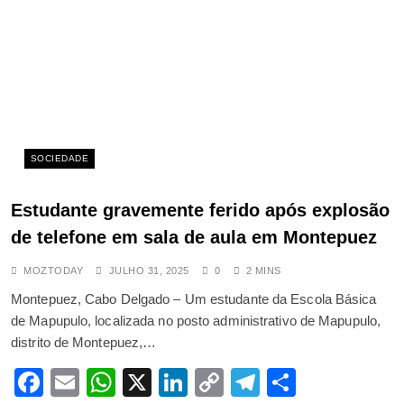
ABRIL 28, 2025
Trágico acidente entre Massinga e
Morrumbene deixa vários feridos e
morto
SETEMBRO 4, 2025
Gás natural rende 567,7 milhões
USD e supera carvão como
SOCIEDADE
principal exportação de
Moçambique em 2025
Estudante gravemente ferido após explosão
SETEMBRO 19, 2025
de telefone em sala de aula em Montepuez
Gabinete de combate à corrupção
MOZTODAY
JULHO 31, 2025
0
2 MINS
preocupado com impunidade de
Montepuez, Cabo Delgado – Um estudante da Escola Básica
funcionários corruptos
de Mapupulo, localizada no posto administrativo de Mapupulo,
ABRIL 14, 2025
distrito de Montepuez,…
Protestos no Nepal derrubam
Facebook
Email
WhatsApp
X
LinkedIn
Copy
Telegram
Share
primeiro-ministro e manifestantes
negociam governo provisório