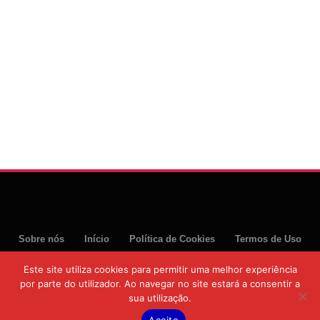
Sobre nós
Início
Política de Cookies
Termos de Uso
Política de Privacidade
Este site utiliza cookies para permitir uma melhor experiência
por parte do utilizador. Ao navegar no site estará a consentir a
© 2026 Moztoday News. Todos os direitos reservados.
sua utilização.
Aceito