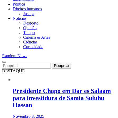
Política
Direitos humanos
Justiça
Notícias
Desporto
Opinião
Tempo
Cinema & Artes
Ciências
Curiosidade
Random News
Pesquisar
por:
DESTAQUE
Presidente Chapo em Dar es Salaam
para investidura de Samia Suluhu
Hassan
Novembro 3, 2025