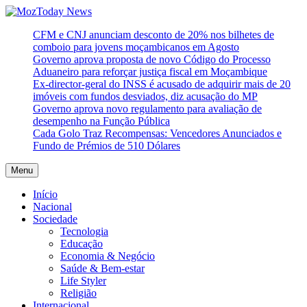
Skip
to
MozToday News
Onde a gente lê.
CFM e CNJ anunciam desconto de 20% nos bilhetes de
content
comboio para jovens moçambicanos em Agosto
Governo aprova proposta de novo Código do Processo
Aduaneiro para reforçar justiça fiscal em Moçambique
Ex-director-geral do INSS é acusado de adquirir mais de 20
imóveis com fundos desviados, diz acusação do MP
Governo aprova novo regulamento para avaliação de
desempenho na Função Pública
Cada Golo Traz Recompensas: Vencedores Anunciados e
Fundo de Prémios de 510 Dólares
Menu
Início
Nacional
Sociedade
Tecnologia
Educação
Economia & Negócio
Saúde & Bem-estar
Life Styler
Religião
Internacional