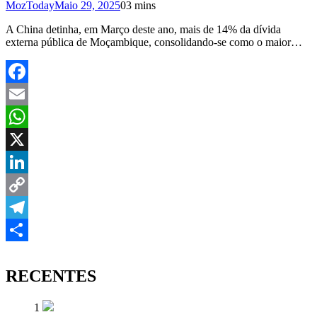
MozToday
Maio 29, 2025
0
3 mins
A China detinha, em Março deste ano, mais de 14% da dívida
externa pública de Moçambique, consolidando-se como o maior…
Facebook
Email
WhatsApp
X
LinkedIn
Copy
Link
Telegram
Share
RECENTES
1