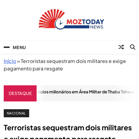
Skip
to
content
MozToday News
Onde a gente lê.
MENU
Início
»
Terroristas sequestram dois militares e exige
pagamento para resgate
Roubo de Veículos milionários em Área Militar de Thaba Tshwane 
DESTAQUE
MAIO 8, 2025
NACIONAL
Terroristas sequestram dois militares
e exige pagamento para resgate