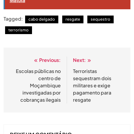
Matola
Tagged:
cabo delgado
resgate
sequestro
terrorismo
Previous:
Next:
Navegação
de
Escolas públicas no
Terroristas
centro de
sequestram dois
artigos
Moçambique
militares e exige
investigadas por
pagamento para
cobranças ilegais
resgate