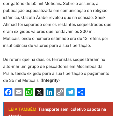
obrigatório de 50 mil Meticais. Sobre o assunto, a
publicação especializada em comunicação da religião
islâmica, Gazeta Árabe revelou que na ocasião, Sheik
Ahmad foi separado com os restantes sequestrados que
eram exigidos valores que rondavam os 200 mil
Meticais, onde o número estimado era de 13 reféns por
insuficiência de valores para a sua libertação.
De referir que há dias, os terroristas sequestraram no
alto-mar um grupo de pescadores em Mocímboa da
Praia, tendo exigido para a sua libertação o pagamento
de 35 mil Meticais. (
Integrity
)
Facebook
Email
WhatsApp
X
LinkedIn
Copy
Telegram
Share
Link
LEIA TAMBÉM
Transporte semi coletivo capota na