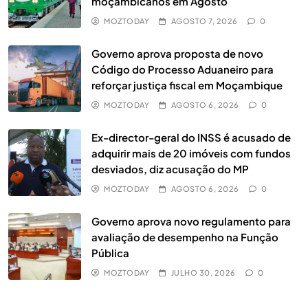
moçambicanos em Agosto
MOZTODAY
AGOSTO 7, 2026
0
Governo aprova proposta de novo
Código do Processo Aduaneiro para
reforçar justiça fiscal em Moçambique
MOZTODAY
AGOSTO 6, 2026
0
Cada Golo Traz Recompensas:
Vencedores Anunciados e Fundo de
Ex-director-geral do INSS é acusado de
adquirir mais de 20 imóveis com fundos
Prémios de 510 Dólares
DESPORTO
5
desviados, diz acusação do MP
Matola: Revitalizar indústrias antigas é
MOZTODAY
AGOSTO 6, 2026
0
a chave para o desenvolvimento local
Governo aprova novo regulamento para
NACIONAL
UNCATEGORIZED
6
avaliação de desempenho na Função
Pública
Novo Portal do Emprego vai ligar
MOZTODAY
JULHO 30, 2026
0
jovens moçambicanos ao mercado de
trabalho através do telemóvel
NACIONAL
7