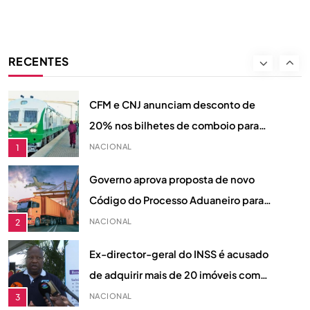
Além da Escolha: Como o 1xEquilíbrio
Redefine a Forma de Compreender a
RECENTES
Motivação dos Apostadores
DESPORTO
8
CFM e CNJ anunciam desconto de
20% nos bilhetes de comboio para
jovens moçambicanos em Agosto
NACIONAL
1
Governo aprova proposta de novo
Código do Processo Aduaneiro para
reforçar justiça fiscal em Moçambique
NACIONAL
2
Ex-director-geral do INSS é acusado
de adquirir mais de 20 imóveis com
fundos desviados, diz acusação do MP
NACIONAL
3