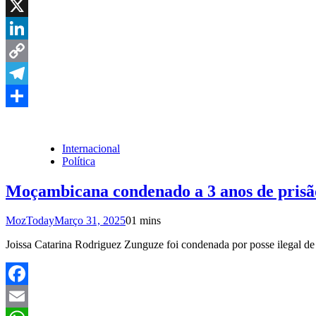
WhatsApp
X
LinkedIn
Copy
Link
Telegram
Share
Internacional
Política
Moçambicana condenado a 3 anos de prisão
MozToday
Março 31, 2025
0
1 mins
Joissa Catarina Rodriguez Zunguze foi condenada por posse ilegal de 
Facebook