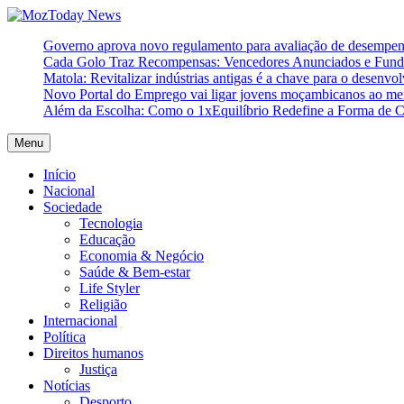
Skip
to
MozToday News
Onde a gente lê.
Governo aprova novo regulamento para avaliação de desempe
content
Cada Golo Traz Recompensas: Vencedores Anunciados e Fundo
Matola: Revitalizar indústrias antigas é a chave para o desenvo
Novo Portal do Emprego vai ligar jovens moçambicanos ao mer
Além da Escolha: Como o 1xEquilíbrio Redefine a Forma de 
Menu
Início
Nacional
Sociedade
Tecnologia
Educação
Economia & Negócio
Saúde & Bem-estar
Life Styler
Religião
Internacional
Política
Direitos humanos
Justiça
Notícias
Desporto