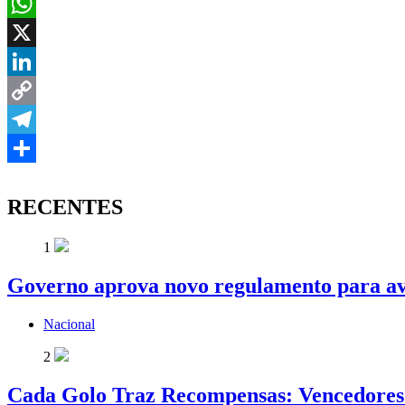
Email
WhatsApp
X
LinkedIn
Copy
Link
Telegram
Share
RECENTES
1
Governo aprova novo regulamento para av
Nacional
2
Cada Golo Traz Recompensas: Vencedores 