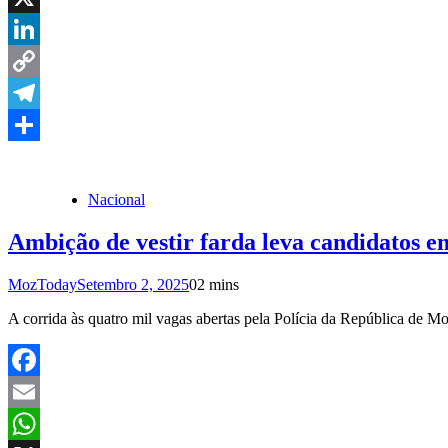
X
LinkedIn
Copy
Link
Telegram
Share
Nacional
Ambição de vestir farda leva candidatos e
MozToday
Setembro 2, 2025
0
2 mins
A corrida às quatro mil vagas abertas pela Polícia da República de
Facebook
Email