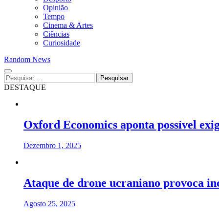
Opinião
Tempo
Cinema & Artes
Ciências
Curiosidade
Random News
Pesquisar
por:
DESTAQUE
Oxford Economics aponta possível exi
Dezembro 1, 2025
Ataque de drone ucraniano provoca in
Agosto 25, 2025