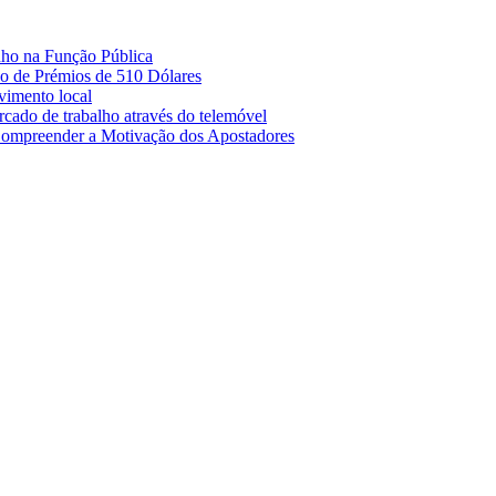
nho na Função Pública
 de Prémios de 510 Dólares
lvimento local
cado de trabalho através do telemóvel
Compreender a Motivação dos Apostadores