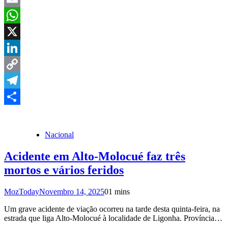
Email
WhatsApp
X
LinkedIn
Copy
Link
Telegram
Share
Nacional
Acidente em Alto-Molocué faz três
mortos e vários feridos
MozToday
Novembro 14, 2025
0
1 mins
Um grave acidente de viação ocorreu na tarde desta quinta-feira, na
estrada que liga Alto-Molocué à localidade de Ligonha. Província…