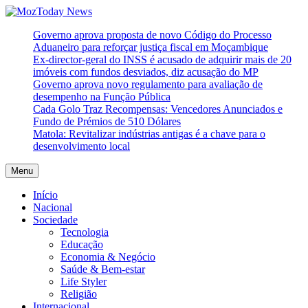
Skip
to
MozToday News
Onde a gente lê.
Governo aprova proposta de novo Código do Processo
content
Aduaneiro para reforçar justiça fiscal em Moçambique
Ex-director-geral do INSS é acusado de adquirir mais de 20
imóveis com fundos desviados, diz acusação do MP
Governo aprova novo regulamento para avaliação de
desempenho na Função Pública
Cada Golo Traz Recompensas: Vencedores Anunciados e
Fundo de Prémios de 510 Dólares
Matola: Revitalizar indústrias antigas é a chave para o
desenvolvimento local
Menu
Início
Nacional
Sociedade
Tecnologia
Educação
Economia & Negócio
Saúde & Bem-estar
Life Styler
Religião
Internacional