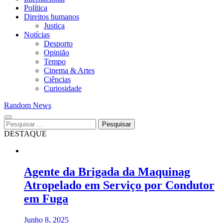
Política
Direitos humanos
Justiça
Notícias
Desporto
Opinião
Tempo
Cinema & Artes
Ciências
Curiosidade
Random News
Pesquisar
por:
DESTAQUE
Agente da Brigada da Maquinag
Atropelado em Serviço por Condutor
em Fuga
Junho 8, 2025