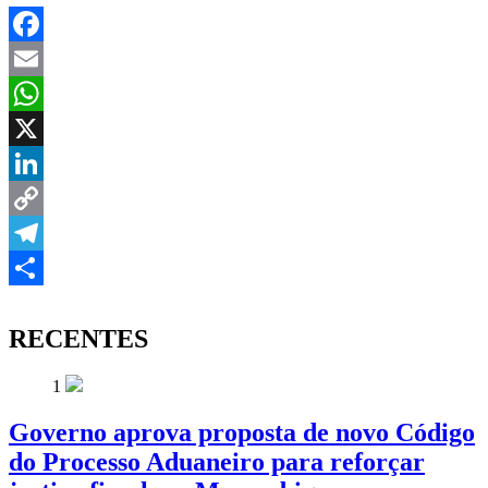
Facebook
Email
WhatsApp
X
LinkedIn
Copy
Link
Telegram
Share
RECENTES
1
Governo aprova proposta de novo Código
do Processo Aduaneiro para reforçar