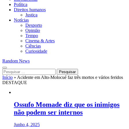
Política
Direitos humanos
Justiça
Notícias
Desporto
Opinião
Tempo
Cinema & Artes
Ciências
Curiosidade
Random News
Pesquisar
por:
Início
»
Acidente em Alto-Molocué faz três mortos e vários feridos
DESTAQUE
Ossufo Momade diz que os inimigos
não podem ser internos
Junho 4, 2025