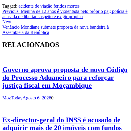
Tagged:
acidente de viação
feridos
mortes
Navegação
Previous:
Menina de 12 anos é violentada pelo próprio pai; polícia é
acusada de libertar suspeito e exigir propina
de
Next:
artigos
Venâncio Mondlane submete proposta da nova bandeira à
Assembleia da República
RELACIONADOS
Governo aprova proposta de novo Código
do Processo Aduaneiro para reforçar
justiça fiscal em Moçambique
MozToday
Agosto 6, 2026
0
Ex-director-geral do INSS é acusado de
adquirir mais de 20 imóveis com fundos