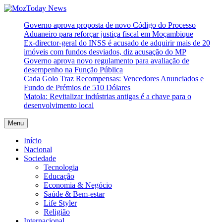
Skip
to
MozToday News
Onde a gente lê.
Governo aprova proposta de novo Código do Processo
content
Aduaneiro para reforçar justiça fiscal em Moçambique
Ex-director-geral do INSS é acusado de adquirir mais de 20
imóveis com fundos desviados, diz acusação do MP
Governo aprova novo regulamento para avaliação de
desempenho na Função Pública
Cada Golo Traz Recompensas: Vencedores Anunciados e
Fundo de Prémios de 510 Dólares
Matola: Revitalizar indústrias antigas é a chave para o
desenvolvimento local
Menu
Início
Nacional
Sociedade
Tecnologia
Educação
Economia & Negócio
Saúde & Bem-estar
Life Styler
Religião
Internacional