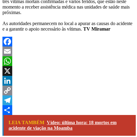
três vítimas mortais confirmadas e vários feridos, que estão neste
momento a receber assistência médica nas unidades de saúde mais
próximas.
As autoridades permanecem no local a apurar as causas do acidente
e a garantir o apoio necessário às vítimas.
TV Miramar
Facebook
Email
WhatsApp
X
LinkedIn
Copy
Link
Telegram
Share
LEIA TAMBÉM
Vídeo: última hora: 18 mortos em
acidente de viação na Moamba