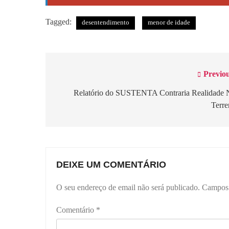
Tagged:
desentendimento
menor de idade
Previou
Navegação
de
Relatório do SUSTENTA Contraria Realidade 
Terr
artigos
DEIXE UM COMENTÁRIO
O seu endereço de email não será publicado.
Campos 
Comentário
*