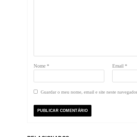
Nome
*
Email
*
Guardar o meu nome, email e site neste navegado