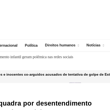
Direitos humanos
Notícias
ternacional
Política
ento infantil geram polémica nas redes sociais
res e inocentes co-arguidos acusados de tentativa de golpe de Es
iva para ‘controlar vastas áreas’ em Gaza
Casa de infânc
MAIO 17, 2025
100 dias de governação de Daniel Chapo foram positivos
squadra por desentendimento
tentes alegadamente recrutados para combater pela Rússia na U