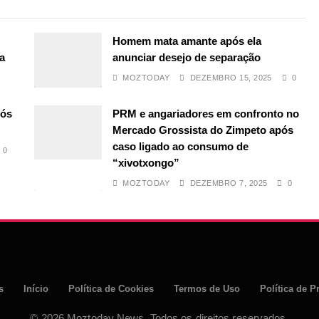
Homem mata amante após ela
a
anunciar desejo de separação
MOZTODAY
DEZEMBRO 15, 2025
0
pós
PRM e angariadores em confronto no
Mercado Grossista do Zimpeto após
caso ligado ao consumo de
0
“xivotxongo”
MOZTODAY
DEZEMBRO 7, 2025
0
s
Início
Política de Cookies
Termos de Uso
Política de P
© 2026 Moztoday News. Todos os direitos reservados.