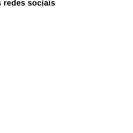
 redes sociais
meticais, operadores param mina da Jindal”
donam caixão no Comando Distrital da PRM
á Vacinas Contra a Mpox em Setembro Após Surto com mais de 
ução de nova refinaria de petróleo em Dosso com meta de 100 mil
ornografia: Shaun Flores e Cortney Bruketta rompem o silêncio so