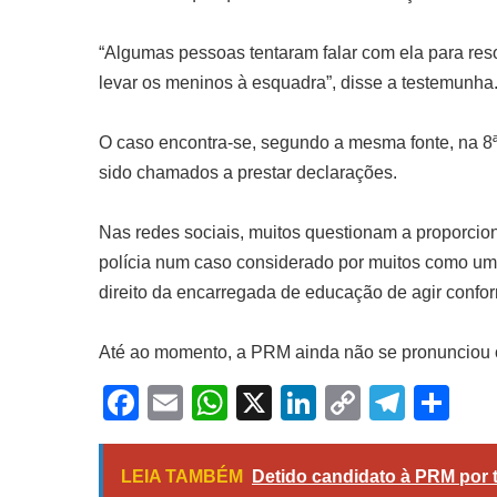
“Algumas pessoas tentaram falar com ela para resol
levar os meninos à esquadra”, disse a testemunha
O caso encontra-se, segundo a mesma fonte, na 8
sido chamados a prestar declarações.
Nas redes sociais, muitos questionam a proporcio
polícia num caso considerado por muitos como uma
direito da encarregada de educação de agir confor
Até ao momento, a PRM ainda não se pronunciou o
Facebook
Email
WhatsApp
X
LinkedIn
Copy
Tele
Sh
Link
LEIA TAMBÉM
Detido candidato à PRM por t