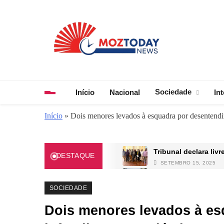
Skip
to
content
MozToday News
Onde a gente lê.
Sociedade
Início
Nacional
In
Início
»
Dois menores levados à esquadra por desentendim
Tribunal declara liv
DESTAQUE
SETEMBRO 15, 2025
Israel expande ofens
ABRIL 2, 2025
SOCIEDADE
Frelimo diz que os 
Dois menores levados à e
ABRIL 2, 2025
Soldados e ex-comba