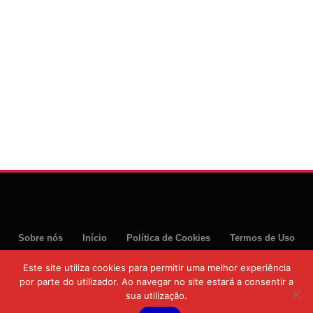
Sobre nós
Início
Política de Cookies
Termos de Uso
Política de Privacidade
Este site utiliza cookies para permitir uma melhor experiência
por parte do utilizador. Ao navegar no site estará a consentir a
© 2026 Moztoday News. Todos os direitos reservados.
sua utilização.