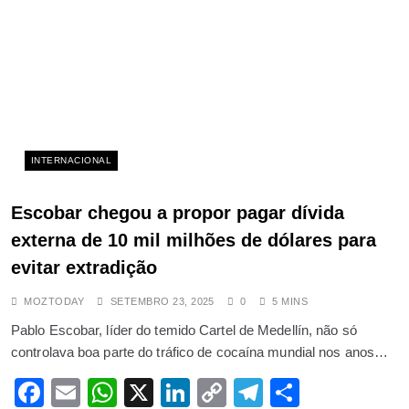
por Banana por Talento é prova de
paz efectiva
OUTUBRO 9, 2025
Acidente grave em Palmeiras
provoca comoção na manhã desta
quarta-feira em Maputo
INTERNACIONAL
NOVEMBRO 5, 2025
Carro-bomba mata general russo
Escobar chegou a propor pagar dívida
em Moscou, dizem autoridades
externa de 10 mil milhões de dólares para
ABRIL 25, 2025
evitar extradição
Show de futebol africano e quiz
interactivo: 1xBet anuncia o
MOZTODAY
SETEMBRO 23, 2025
0
5 MINS
arranque do CHAN 2024
Pablo Escobar, líder do temido Cartel de Medellín, não só
AGOSTO 5, 2025
controlava boa parte do tráfico de cocaína mundial nos anos…
Desmobilizados da Renamo dão 20
Facebook
Email
WhatsApp
X
LinkedIn
Copy
Telegram
Share
dias a Ossufo Momade para